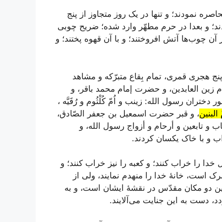
حاصره نمودند؛ و تنها در یک روز متجاوز از پنج
ند؛ و بعدا در حرم مطهّر وارد شده؛ ضریح چوبى
 آن چوب‌ها آتش افروختند؛ و با آن قهوه پختند؛ و
ج هجرى قمرى، تمام بِقاع متبرّکه و مشاهد
 زین العابدین، و حضرت إمام محمد باقر، و
تران رسول الله: زینب و اُمّ کُلْثُوم و رُقَیَّه ،
ُّ البنین
، و قبر حضرت اسمعیل بن جعفر الصّادق،
 و تابعین و أرحام و أزواج رسول الله، و
اب و با خاک یکسان کردند.
ل خدا را خراب کنند؛ و کعبه را نیز خراب کنند؛ و
رک است، خانۀ خدا را منهدم نمایند، ولى از
ین دو مکان مقدّس در نقشۀ ایشان است، و به
 دست به این جنایت مى‌آلایند.