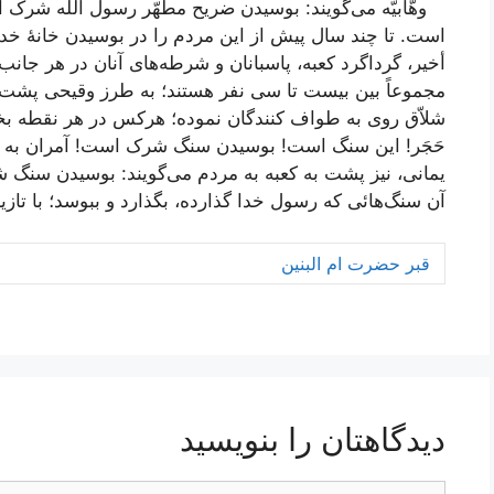
وهّابیّه مى‌گویند: بوسیدن ضریح مطهّر رسول الله شر
است. تا چند سال پیش از این مردم را در بوسیدن خانۀ خدا 
أخیر، گرداگرد کعبه، پاسبانان و شرطه‌هاى آنان در هر جانب 
مجموعاً بین بیست تا سى نفر هستند؛ به طرز وقیحى پشت به ک
شلاّق روى به طواف کنندگان نموده؛ هر
کس در هر نقطه بخوا
حَجَر
! این سنگ است! بوسیدن سنگ شرک است! آمران به مع
یمانى، نیز پشت به کعبه به مردم مى‌گویند: بوسیدن سنگ ش
آن سنگ‌هائى که رسول خدا گذارده، بگذارد و ببوسد؛ با تازیا
قبر حضرت ام البنین
دیدگاهتان را بنویسید
دیدگاه