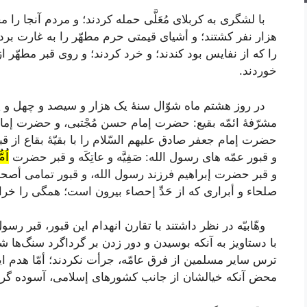
با لشگرى به کربلاى مُعَلَّی حمله کردند؛ و مردم آنجا را م
هزار نفر کشتند؛ و أشیاى قیمتى حرم مطهّر را به غارت برد
را که از نفایس بود کندند؛ و خرد کردند؛ و روى قبر مطهّر از
خوردند.
در روز هشتم ماه شوّال سنۀ یک هزار و سیصد و چهل و پن
مشرّفۀ ائمّه بقیع: حضرت إمام حسن مُجْتبى، و حضرت إمام
حضرت إمام جعفر صادق علیهم السّلام را با بقیّۀ بقاع از قبور دخ
و قبور عمّه هاى رسول الله: صَفِیَّه و عاتِکَه و قبر حضرت
اُم
و قبر حضرت إبراهیم فرزند رسول الله، و قبور تمامى أصحاب
صلحاء و أبرارى که از حَدِّ إحصاء بیرون است؛ همگى را خر
وهّابیّه در نظر داشتند با تقارن انهدام این قبور، قبر رسو
با دستاویز به آنکه بوسیدن و دور زدن بر گرداگرد سنگ‌ها ش
ترس سایر مسلمین از فرق عامّه، جرأت نکردند؛ أمّا هدم ا
محض آنکه خیالشان از جانب کشورهاى إسلامى، آسوده گردد،