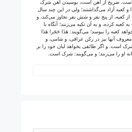
ک است. ضریح از آهن است، بوسیدن آهن شرک
و کعبه آزاد مى‌گذاشتند؛ ولى در این چند سال
از کعبه، از پنج نفر و شش نفر تجاوز مى‌کند، و
عبه کرده، و به آن تکیه مى‌زنند؛ آنگاه با
هد کعبه را ببوسد؛ مى‌گویند:
هَذَا حَجَر! هَذَا
روف آنها نیز در رکن عراقى، و شامى، و
رک است. و اگر طائفى بخواهد لبان خود را بر
نه او را مى‌زنند؛ و مى‌گویند: شرک است.