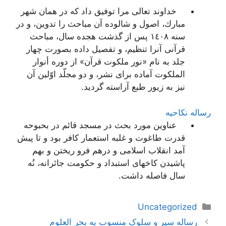
خداوند تعالى مرا توفیق داد كه در همان شهر
مبارك، اصول و شالوده آن مباحث را تدوین، و در
سنه ١٤٠٨ پس از گذشت هجده سال، مباحث
قرآنى آنرا تنظیم، و تفصیل داده بصورت چهار
جلد به نام‌
«نور ملکوت قرآن»
از دوره‌
أنوار
الملکوت‌
آماده براى نشر، و دو مجلّد اوّلین آن
نیز به زیور طبع آراسته گردید.
رساله نکاحیه
عناوین مورد بحث در مسجد قائم در بحبوحه
قدرت طاغوت و غلبه استعمار كافر بود و تا پیش
آمد انقلاب اسلامى و درهم فرو ریختن و بهم
پاشیدن كاخهاى استبداد و حكومت جائرانه، نُه
سال فاصله داشت.
دسته‌ها
Uncategorized
ناوبری
رساله سیر و سلوک منسوب به بحر العلوم