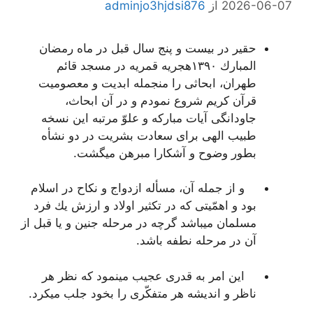
2026-06-07
از
adminjo3hjdsi876
حقیر در بیست و پنج سال قبل در ماه رمضان
المبارك ١٣٩٠هجریه قمریه در مسجد قائم
طهران، ابحاثى را منجمله ابدیت و معصومیت
قرآن كریم شروع نمودم و در آن ابحاث،
جاودانگى آیات مباركه و علوّ مرتبه این نسخه
طبیب الهى براى سعادت بشریت در دو نشأه
بطور وضوح و آشكارا مبرهن میگشت.
و از جمله آن، مسأله ازدواج و نكاح در اسلام
بود و اهمّیتى كه در تكثیر اولاد و ارزش یك فرد
مسلمان میباشد گرچه در مرحله جنین و یا قبل از
آن در مرحله نطفه باشد.
این امر به قدرى عجیب مینمود كه نظر هر
ناظر و اندیشه هر متفكّرى را بخود جلب میكرد.