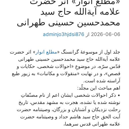
«مطلع انوار» اثر حضرت
علامه آیة‌الله حاج سید
محمدحسین حسینی طهرانی
2026-06-06
از
adminjo3hjdsi876
جلد اول از موسوعۀ گرانسنگ «
مطلع انوار
» اثر حضرت
علامه آیة‌الله حاج سید محمدحسین حسینی طهرانی
قدّس سرّه، در موضوعِ «احوالات شخصی، حکایات و
قصص»، و در نهایت «منقولات و مکاتبات» به زیور طبع
آراسته شده است.
اهم مباحث این مجلّد:
• ذکر احوالات شخصی ایشان اعم از نام مصنّفاتِ
نوشته شده یا نشده، هجرت به مشهد مقدس، تاریخ
رحلت نزدیکان و آشنایان و بزرگان، وصیتنامه حضرت
آیت الحق حاج سید هاشم حداد و وصیتنامه حضرت
علامه طهرانی قدس سرهما،