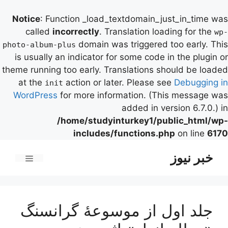
Notice
: Function _load_textdomain_just_in_time was
called
incorrectly
. Translation loading for the
wp-
domain was triggered too early. This
photo-album-plus
is usually an indicator for some code in the plugin or
theme running too early. Translations should be loaded
at the
action or later. Please see
Debugging in
init
WordPress
for more information. (This message was
added in version 6.7.0.) in
/home/studyinturkey1/public_html/wp-
includes/functions.php
on line
6170
رش
خبر نیوز
ه
فهرست
حتوا
جلد اول از موسوعۀ گرانسنگ