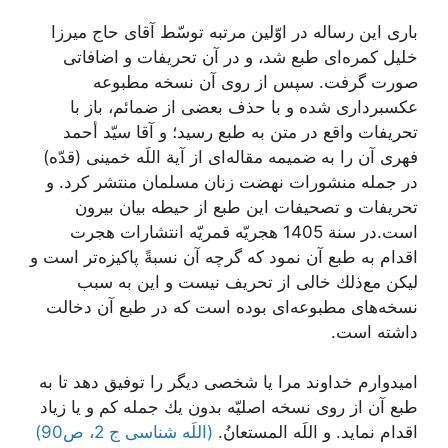
بارى اين رساله در اوّلين مرتبه توسّط آقاى حاج ميرزا
خليل كمره‌‏اى طبع شد، و در آن تحريفات و اضافاتى
صورت گرفت. سپس از روى آن نسخه مطبوعه
عكس‏بردارى شده و با حذف بعضى از ضمائم، باز با
تحريفات واقع در متن به طبع رسيد؛ و آقا سيّد أحمد
فهرى آن را به ضميمه مقاله‌‏اى از آية اللَه خمينى (قدّه)
در جمله منشورات نهضت زنان مسلمان منتشر كرد. و
تحريفات و تصحيفات اين طبع از حيطه بيان بيرون
است.در سنة 1405 هجريّه قمريّه انتشارات هجرت
اقدام به طبع آن نمود كه گرچه آن نسبةً پاكيزه‌‏تر است و
ليكن مع‌‏ذلك خالى از تحريف نيست و اين به سبب
نسخه‏‌هاى مطبوعه‌‏اى بوده است كه در طبع آن دخالت
داشته است.
اميدوارم خداوند مرا يا شخصى ديگر را توفيق دهد تا به
طبع آن از روى نسخه اصليّه بدون يك جمله كم و يا زياد
اقدام نمايد. و اللَه المستعانُ.
(اللَه شناسی ج 2، ص90)