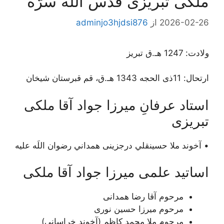
ملكى تبريزى قدّس اللَه سرّه
2026-02-26
از
adminjo3hjdsi876
ولادت: 1247 هـ.ق تبریز
ارتحال: 11ذی الحجه 1343 هـ.ق، قم قبرستان شیخان
استاد عرفانِ ميرزا جواد آقا ملكى
تبريزى
• آخوند ملا حسينقلي درجزینی همداني رضوان اللَه علیه
اساتید علمی میرزا جواد آقا ملکی
مرحوم آقا رضا همدانی
مرحوم میرزا حسین نوری
مرحوم ملا محمد کاظم (آخوند خراسانی)