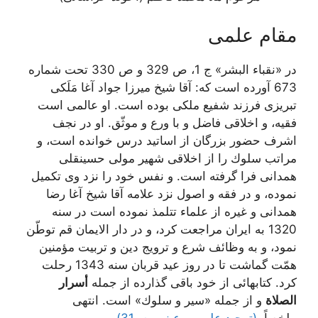
مقام علمی
در «نقباء البشر» ج 1، ص 329 و ص 330 تحت شماره
673 آورده است كه: آقا شيخ ميرزا جواد آغا مَلَكى
تبريزى فرزند شفيع ملكى بوده است. او عالمى است
فقيه، و اخلاقى فاضل و با ورع و موثّق. او در نجف
اشرف حضور بزرگان از اساتيد درس خوانده است، و
مراتب سلوك را از اخلاقى شهير مولى حسينقلى
همدانى فرا گرفته است. و نفس خود را نزد وى تكميل
نموده، و در فقه و اصول نزد علامه آقا شيخ آغا رضا
همدانى و غيره از علماء تتلمذ نموده است در سنه
1320 به ايران مراجعت كرد، و در دار الايمان قم توطّن
نمود، و به وظائف شرع و ترويج دين و تربيت مؤمنين
همّت گماشت تا در روز عيد قربان سنه 1343 رحلت
كرد. كتابهائى از خود باقى گذارده از جمله
أسرار
الصلاة
و از جمله «سير و سلوك» است. انتهى
ملخصاً.
(توحید علمی و عینی، ص31)