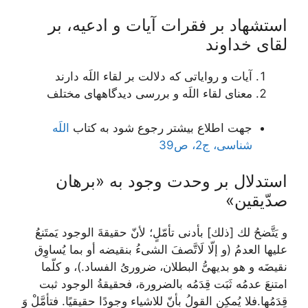
استشهاد بر فقرات آيات و ادعيه، بر
لقاى خداوند
آیات و روایاتی که دلالت بر لقاء اللَه دارند
معنای لقاء اللَه و بررسی دیدگاههای مختلف
جهت اطلاع بیشتر رجوع شود به کتاب
اللَه
شناسی، ج2، ص39
استدلال بر وحدت وجود به «برهان
صدّيقين»
و يَتَّضحُ لك [ذلك‏] بأدنى تأمّلٍ؛ لأنّ حقيقةَ الوجود يَمتَنعُ
عليها العدمُ (و إلّا لَاتَّصفَ الشى‏ءُ بنقيضه أو بما يُساوِق
نقيضَه و هو بديهىُّ البطلان، ضرورىُ ‏الفساد.)، و كلّما
امتنعَ عدمُه ثَبَت قِدَمُه بالضرورة، فحقيقةُ الوجود ثبت
قِدَمُها.فلا يُمكِن القولُ بأنّ للاشياء وجودًا حقيقيًا. فتأمَّلْ وَ