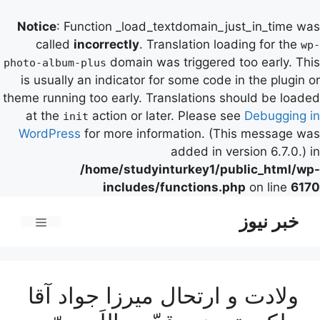
Notice
: Function _load_textdomain_just_in_time was
called
incorrectly
. Translation loading for the
wp-
domain was triggered too early. This
photo-album-plus
is usually an indicator for some code in the plugin or
theme running too early. Translations should be loaded
at the
action or later. Please see
Debugging in
init
WordPress
for more information. (This message was
added in version 6.7.0.) in
/home/studyinturkey1/public_html/wp-
includes/functions.php
on line
6170
رش
خبر نیوز
ه
فهرست
حتوا
ولادت و ارتحال ميرزا جواد آقا