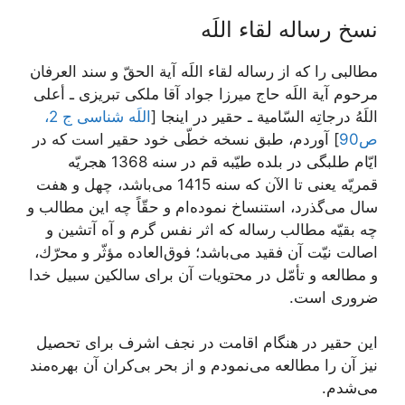
نسخ رساله لقاء اللَه‏
مطالبى را كه از رساله لقاء اللَه آية الحقّ و سند العرفان
مرحوم آية اللَه حاج ميرزا جواد آقا ملكى تبريزى ـ أعلى
اللَهُ درجاتِه السّامية ـ حقير در اینجا [
اللَه شناسی ج 2،
ص90
] آوردم، طبق نسخه خطّى خود حقير است كه در
ايّام طلبگى در بلده طيّبه قم در سنه 1368 هجريّه
قمريّه يعنى تا الآن كه سنه 1415 می‌باشد، چهل و هفت
سال می‌‏گذرد، استنساخ نموده‏‌ام و حقّاً چه اين مطالب و
چه بقيّه مطالب رساله كه اثر نفس گرم و آه آتشين و
اصالت نيّت آن فقيد می‌‏باشد؛ فوق‌‏العاده مؤثّر و محرّك،
و مطالعه و تأمّل در محتويات آن براى سالكين سبيل خدا
ضرورى است.
اين حقير در هنگام اقامت در نجف اشرف براى تحصيل
نيز آن را مطالعه می‌‏نمودم و از بحر بی‌‏كران آن بهره‏‌مند
می‌‏شدم.