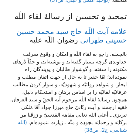
تمجيد و تحسين از رسالۀ لقاء اللَه‏
علامه آیت اللَه حاج سید محمد حسین
حسینی طهرانی
رضوان اللَه علیه
بالجمله، راجع به لقاء اللَه و امكان و وقوع معرفت
خداوندى گرچه بسيار گفته‌‏اند و نوشته‌‏اند، و حقّاً دُرهاى
مكنونه را سفته، و گوشوار طالبان و پويندگان راه
نموده‌‏اند؛ امّا حقير تا به حال از جهت اتقان مطلب و
ايجاز، و شواهد روائيّه و شهوديّه، و سوار كردن مطالب
عرفانيّه لقائيّه را بر اساس برهان و استحكام دليل،
همچون رسالۀ لقاء اللَه مرحوم آية الحقّ و سند العرفان،
فقيه ارجمند و آيت ربّانىّ حاج ميرزا جواد آقا مَلكى
تبريزى ـ أعلى اللَه تعالى مقامَه القدسىّ و رَزقَنا من
بركاتِه و رحماتِه بجودِه و منِّه ـ زيارت ننموده‏‌ام.
(الله
شناسی، ج2، ص38)