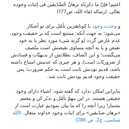
اغتنِم! فإنّ ما ذكرناه برهانُ الصِّدّيقين فى إثبات وجوده
تعالى. (رساله لقاء اللَه، ص177)
و
وحدت وجود
با كوتاه‏ترين تأمّل براى تو آشكار
می‌شود؛ به جهت آنكه: ممتنع است كه بر حقيقت وجود،
عدم عارض گردد (و گرنه شى‏ء مورد نظر يا به خود
نقيض و يا به آنچه مساوى نقيضش است متّصف
می‌‍‏گشت؛ و اين اتّصاف، بطلانش از بديهيّات و فسادش
از ضروريّات است)، و هر چيزى كه عدمش امتناع داشته
باشد، قديم بودنش ثابت است به حكم ضرورت؛ پس
حقيقت وجود قديم بودنش ثابت شد.
بنابراين امكان ندارد كه گفته شود: اشياء داراى وجود
حقيقى هستند. در اين مهمّ تأمّل و تدبّر كن و مغتنم
بشمار! زيرا آنچه را كه ما بيان نموديم عبارت است از
«برهان صدّيقين» براى اثبات وجود خداوند متعال.
(اللَه
شناسی، ج2، ص 286)