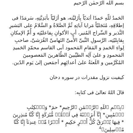
بسم الله الرّحمٰن الرّحیم
الحَمدُ للّهِ حَمدًا أبَدیّاً بِأزَلیَّته، هو أزَلیّاً بأبَدِیَّتِهِ، سَرمَدًا فی
إطلاقِهِ، مُتَجَلیّاً مَرایا آیاتِهِ ثُمَّ الصَّلاةُ و السَّلامُ علی البَشیرِ
النَّذیر و السِّراج المُنیر، أبِ الأکوانِ بِفاعلیّتِه و أُمِّ الإمکانِ
بِقابِلیّتِه، الرَّسولِ النَّبیِّ الأُمیِّ التَهامیِّ القُرَشیِّ، صاحبِ
لِواءِ الحَمدِ و المَقامِ المَحمود أبی القاسم محمّدٍ الحَمیدِ
المَحمودِ و علیٰ آلِه الطیِّبینَ الطّاهرینَ المَعصومینَ
المُکَرَّمین و اللَعنَةُ علیٰ أعدائِهِم أجمَعین إلیٰ یَوم الدّین.
کیفیت نزول مقدرات در سوره دخان
قالَ اللهُ تعالیٰ فی کتابِه:
﴿بِسۡمِ ٱللَهِ ٱلرَّحۡمَٰنِ ٱلرَّحِيمِ* حمٓ* وَٱلۡكِتَٰبِ
ٱلۡمُبِينِ* إِنَّآ أَنزَلۡنَٰهُ فِي لَيۡلَةٖ مُّبَٰرَكَةٍ إِنَّا كُنَّا مُنذِرِينَ
* فِيهَا يُفۡرَقُ كُلُّ أَمۡرٍ حَكِيمٍ * أَمۡرٗا مِّنۡ عِندِنَآ إِنَّا كُنَّا
4
مُرۡسِلِينَ﴾