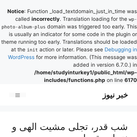
Notice
: Function _load_textdomain_just_in_time was
called
incorrectly
. Translation loading for the
wp-
domain was triggered too early. This
photo-album-plus
is usually an indicator for some code in the plugin or
theme running too early. Translations should be loaded
at the
action or later. Please see
Debugging in
init
WordPress
for more information. (This message was
added in version 6.7.0.) in
/home/studyinturkey1/public_html/wp-
includes/functions.php
on line
6170
رش
خبر نیوز
ه
فهرست
حتوا
شب قدر، تجلی مشیت الهی و