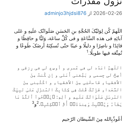
نزول مقدرات
2026-02-26
از
adminjo3hjdsi876
اللَهمّ کُن لِوَلیِّکَ الحُجَّةِ بنِ الحَسَنِ صَلَواتُک علَیهِ و عَلی
آبائِهِ فی هذه السَّاعَةِ و فی کُلِّ ساعَة، وَلیًّا و حافِظًا و
قائِدًا و ناصِرًا و دلیلًا و عینًا حتّی تُسکِنَهُ أرضَکَ طَوعًا و
1
تُمِتِّعَه فیها طویلًا.
اللَهمَّ امْدُد لی فی عُمری و أوسِع لی فی رِزقی و
أصِحَّ لی جِسمی و بَلِّغنی أَمَلی و إن کُنتُ مِنَ
الأشقیاءِ فَامحُنِی مِنَ الأشقیاءِ و اکْتُبنی مِنَ
السُّعَداءِ فَإِنَّکَ قُلتَ فِی کِتَابِکَ المُنزَلِ عَلیٰ نَبِیِّکَ
المُرسَلِ صَلَوَاتُکَ عَلَیهِ و آلِهِ:
﴿يَمۡحُواْ ٱللَّهُ مَا
3
2
يَشَآءُ وَيُثۡبِتُ وَعِندَهُۥٓ أُمُّ ٱلۡكِتَٰبِ﴾
.
و
أعُوذُبِالله مِنَ الشّیطان الرّجیم