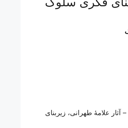
ربنای فکری سلوک
ک
آثار علامۀ طهرانی، زیربنای