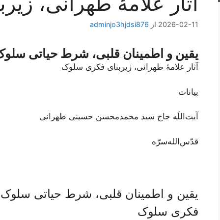
آثار علامۀ طهرانی، زی
2026-02-11
از
adminjo3hjdsi876
یقین و اطمینان قلبی، شرط حیاتی سلو
آثار علامۀ طهرانی، زیربنای فکری سلوک
بیانات
آیت‌اللَه حاج سید محمدمحسن حسینی طهرانی
قدّس‌الله‌سرّه
یقین و اطمینان قلبی، شرط حیاتی سلوک – 
فکری سلوک