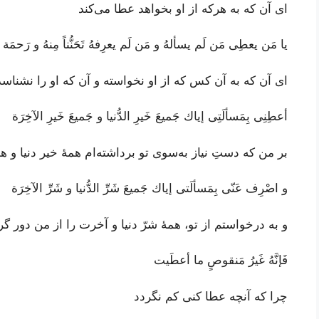
ای آن که به هرکه از او بخواهد عطا می‌کند
يا مَن يعطِى مَن لَم يسألهُ و مَن لَم يعرِفهُ تَحَنُّناً مِنهُ و رَحمَة
ای آن که به آن ‌کس که از او نخواسته و آن که او را نشن
أعطِنِى بِمَسألَتِى إياك جَميعَ خَيرِ الدُّنيا و جَميعَ خَيرِ الآخِرَة
بر من که دستِ نیاز به‌سوی تو برداشته‌ام همۀ خیر دنیا و 
و اصْرِف عَنّى بِمَسألَتى إياك جَميعَ شَرِّ الدُّنيا و شَرِّ الآخِرَة
و به درخواستم از تو، همۀ شرّ دنیا و آخرت را از من دور گر
فَإنَّهُ غَيرُ مَنقوصٍ ما أعطَيت
چرا که آنچه عطا کنی کم نگردد