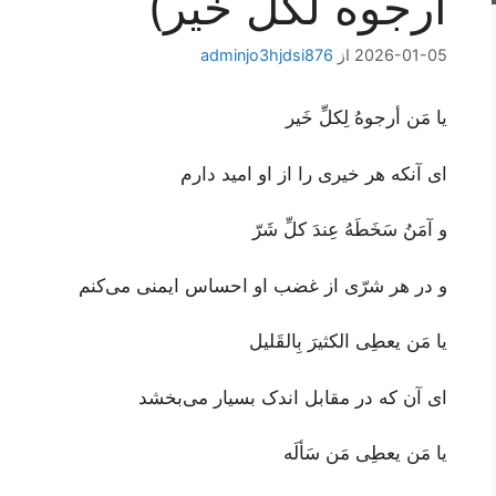
ارجوه لکل خیر)
2026-01-05
از
adminjo3hjdsi876
يا مَن أرجوهُ لِكلِّ خَير
ای آنکه هر خیری را از او امید دارم
و آمَنُ سَخَطَهُ عِندَ كلِّ شَرّ
و در هر شرّی از غضب او احساس ایمنی می‌کنم
يا مَن يعطِى الكثيرَ بِالقَليل
ای آن که در مقابل اندک بسیار می‌بخشد
يا مَن يعطِى مَن سَألَه