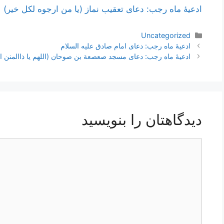
ادعیۀ ماه رجب: دعای تعقیب نماز (یا من ارجوه لکل خیر)
دسته‌ها
Uncategorized
ناوبری
ادعیۀ ماه رجب: دعای امام صادق علیه السلام
نوشته‌ها
ادعیۀ ماه رجب: دعای مسجد صعصعة بن صوحان (اللهم یا ذاالمنن ال
دیدگاهتان را بنویسید
دیدگاه