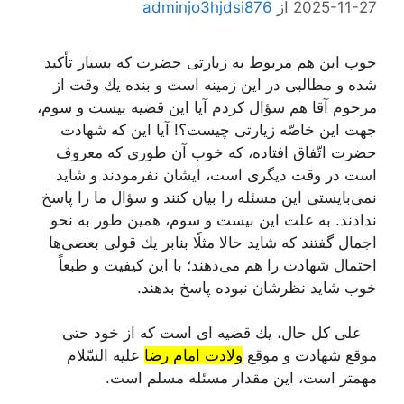
2025-11-27
از
adminjo3hjdsi876
خوب این هم مربوط به زیارتی حضرت كه بسیار تأكید
شده و مطالبی در این زمینه است و بنده یك وقت از
مرحوم آقا هم سؤال كردم آیا این قضیه بیست و سوم،
جهت این خاصّه زیارتی چیست؟! آیا این كه شهادت
حضرت اتّفاق افتاده، كه خوب آن طوری كه معروف
است در وقت دیگری است، ایشان نفرمودند و شاید
نمی‌بایستی این مسئله را بیان كنند و سؤال ما را پاسخ
ندادند. به علت این بیست و سوم، همین طور به نحو
اجمال گفتند كه شاید حالا مثلًا بنابر یك قولی بعضی‌ها
احتمال شهادت را هم می‌دهند؛ با این كیفیت و طبعاً
خوب شاید نظرشان نبوده پاسخ بدهند.
علی كل حال، یك قضیه ای است كه از خود حتی
موقع شهادت و موقع
ولادت امام رضا
علیه السّلام
مهمتر است، این مقدار مسئله مسلم است.