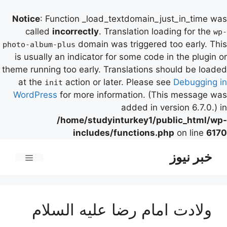
Notice
: Function _load_textdomain_just_in_time was
called
incorrectly
. Translation loading for the
wp-
domain was triggered too early. This
photo-album-plus
is usually an indicator for some code in the plugin or
theme running too early. Translations should be loaded
at the
action or later. Please see
Debugging in
init
WordPress
for more information. (This message was
added in version 6.7.0.) in
/home/studyinturkey1/public_html/wp-
includes/functions.php
on line
6170
رش
خبر نیوز
ه
فهرست
حتوا
ولادت امام رضا علیه السلام