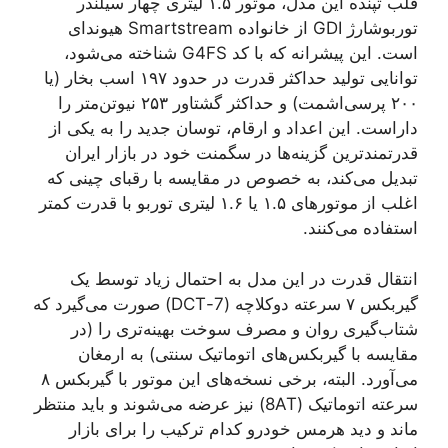
قلب تپنده این مدل، موتور ۱.۵ لیتری چهار سیلندر
توربوشارژ GDI از خانواده Smartstream هیوندای
است. این پیشرانه که با کد G4FS شناخته می‌شود،
توانایی تولید حداکثر قدرت در حدود ۱۹۷ اسب بخار (یا
۲۰۰ پرسی‌اشمت) و حداکثر گشتاور ۲۵۳ نیوتن‌متر را
داراست. این اعداد و ارقام، توسان جدید را به یکی از
قدرتمندترین گزینه‌ها در سگمنت خود در بازار ایران
تبدیل می‌کند، به خصوص در مقایسه با رقبای چینی که
اغلب از موتورهای ۱.۵ یا ۱.۶ لیتری توربو با قدرت کمتر
استفاده می‌کنند.
انتقال قدرت در این مدل به احتمال زیاد توسط یک
گیربکس ۷ سرعته دوکلاچه (7-DCT) صورت می‌گیرد که
شتاب‌گیری روان و مصرف سوخت بهینه‌تری را (در
مقایسه با گیربکس‌های اتوماتیک سنتی) به ارمغان
می‌آورد. البته، برخی نسخه‌های این موتور با گیربکس ۸
سرعته اتوماتیک (8AT) نیز عرضه می‌شوند و باید منتظر
ماند و دید هرمس خودرو کدام ترکیب را برای بازار