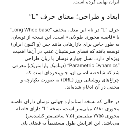
ایران نهایی کرده است.
ابعاد و طراحی؛ معنای حرف “L”
حرف “L” در نام این مدل، مخفف “Long Wheelbase”
یا «فاصله محوری طولانی» است. این نسخه از توسان،
به طور خاص برای بازارهایی مانند چین (و اکنون ایران)
توسعه یافته که فضای سرنشینان عقب در آن‌ها اهمیت
ویژه‌ای دارد. نسل چهارم توسان با زبان طراحی
“Parametric Dynamics” (دینامیک پارامتریک) معرفی
شد که شاخصه اصلی آن، جلوپنجره‌ای است که
چراغ‌های روشنایی روز (DRL) به صورت یکپارچه و
مخفی در آن ادغام شده‌اند.
در حالی که نسخه استاندارد جهانی توسان دارای فاصله
محوری ۲۶۸۰ میلی‌متر است، نسخه “L” دارای فاصله
محوری ۲۷۵۵ میلی‌متر (۷.۵ سانتی‌متر کشیده‌تر)
می‌باشد. این افزایش طول مستقیماً به فضای پای