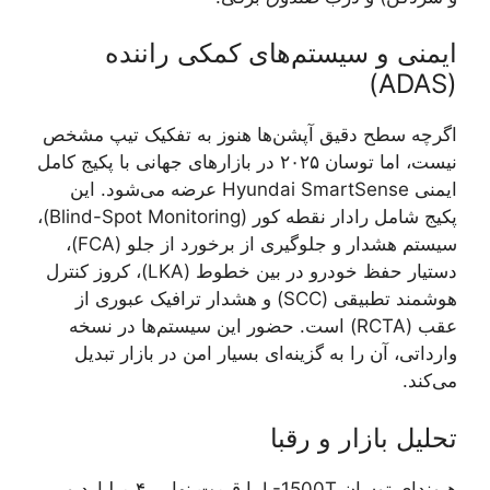
ایمنی و سیستم‌های کمکی راننده
(ADAS)
اگرچه سطح دقیق آپشن‌ها هنوز به تفکیک تیپ مشخص
نیست، اما توسان ۲۰۲۵ در بازارهای جهانی با پکیج کامل
ایمنی Hyundai SmartSense عرضه می‌شود. این
پکیج شامل رادار نقطه کور (Blind-Spot Monitoring)،
سیستم هشدار و جلوگیری از برخورد از جلو (FCA)،
دستیار حفظ خودرو در بین خطوط (LKA)، کروز کنترل
هوشمند تطبیقی (SCC) و هشدار ترافیک عبوری از
عقب (RCTA) است. حضور این سیستم‌ها در نسخه
وارداتی، آن را به گزینه‌ای بسیار امن در بازار تبدیل
می‌کند.
تحلیل بازار و رقبا
هیوندای توسان L-1500T با قیمت نهایی ۴ میلیارد و