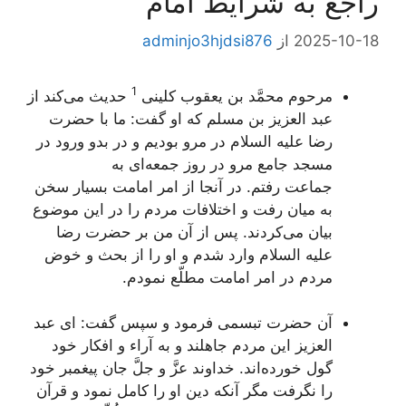
راجع به شرايط امام‏
2025-10-18
از
adminjo3hjdsi876
1
مرحوم محمَّد بن يعقوب كلينى
حديث مى‌كند از
عبد العزيز بن مسلم كه او گفت: ما با حضرت
رضا علیه السلام در مرو بوديم و در بدو ورود در
مسجد جامع مرو در روز جمعه‌اى به
جماعت‌ رفتم. در آنجا از امر امامت بسيار سخن
به ميان رفت و اختلافات مردم را در اين موضوع
بيان مى‌كردند. پس از آن من بر حضرت رضا
عليه السلام وارد شدم و او را از بحث و خوض
مردم در امر امامت مطلّع نمودم.
آن حضرت تبسمى فرمود و سپس گفت: اى عبد
العزيز اين مردم جاهلند و به آراء و افكار خود
گول خورده‌اند. خداوند عزَّ و جلَّ جان پيغمبر خود
را نگرفت مگر آنكه دين او را كامل نمود و قرآن