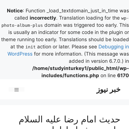
Notice
: Function _load_textdomain_just_in_time was
called
incorrectly
. Translation loading for the
wp-
domain was triggered too early. This
photo-album-plus
is usually an indicator for some code in the plugin or
theme running too early. Translations should be loaded
at the
action or later. Please see
Debugging in
init
WordPress
for more information. (This message was
added in version 6.7.0.) in
/home/studyinturkey1/public_html/wp-
includes/functions.php
on line
6170
رش
خبر نیوز
ه
فهرست
حتوا
حديث امام رضا علیه السلام