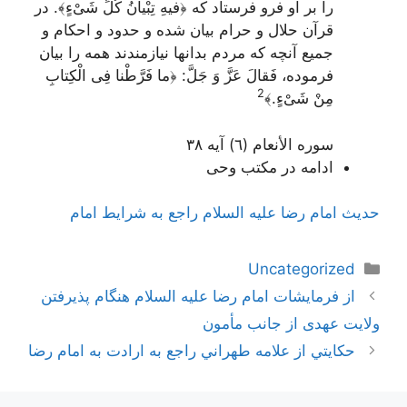
را بر او فرو فرستاد كه ﴿
فيهِ تِبْيانُ كُلِّ شَىْ‌ءٍ﴾
. در
قرآن حلال و حرام بيان شده و حدود و احكام و
جميع آنچه كه مردم بدانها نيازمندند همه را بيان
فرموده،
فَقالَ عَزَّ وَ جَلَّ:
﴿
ما فَرَّطْنا فِى الْكِتابِ
2
مِنْ شَىْ‌ءٍ.﴾
سوره الأنعام (٦) آيه ٣٨
ادامه در مکتب وحی
حديث امام رضا علیه السلام راجع به شرايط امام‏
دسته‌ها
Uncategorized
ناوبری
از فرمایشات امام رضا علیه السلام هنگام پذیرفتن
نوشته‌ها
ولایت عهدی از جانب مأمون
حكايتي از علامه طهراني راجع به ارادت به امام رضا