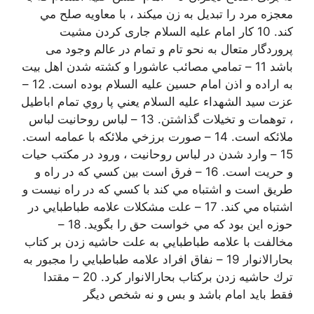
معجزه مرد را تبديل به زن ميكند ، با معاويه صلح مي
كند. 10 كار امام علیه السلام جاری کردن مشیت
پروردگار متعال به نحو تام و تمام در عالم وجود می
باشد 11 – تمامي مصائب عاشورا و كشته شدن اهل بيت
به اراده و اذن امام حسين عليه السلام بوده است. 12 –
عزت سيد الشهداء علیه السلام يعني پا روي تمام اباطيل
، توهمات و تخيلات گذاشتن. 13 – لباس روحانيت لباس
ملائكه است. 14 – صورت برزخي ملائكه با عمامه است.
15 – وارد شدن در لباس روحانيت ، ورود در مكتب حيات
و حريت است. 16 – فرق است بين كسي كه در راه و
طريق است و اشتباه مي كند با كسي كه در راه نيست و
اشتباه مي كند. 17 – علت مشكلات علامه طباطبايي در
حوزه اين بود كه مي خواست حق را بگويد. 18 –
مخالفت با علامه طباطبايي به علت حاشيه زدن بر کتاب
بحارالانوار 19 – نفاق افراد علامه طباطبايي را مجبور به
ترك حاشيه زدن برکتاب بحارالانوار كرد. 20 – مقتدا
فقط بايد امام باشد و بس و نه شخص ديگر