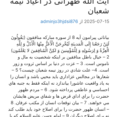
آیت الله طهرانی در اعیاد نیمه
شعبان
2025-07-15
از
adminjo3hjdsi876
بیاناتی پيرامون آیه 8 از سوره مبارکه منافقون (يَقُولُونَ
لَئِنْ رَجَعْنا إِلَی الْمَدينَةِ لَيُخْرِجَنَّ الْأَعَزُّ مِنْهَا الْأَذَلَّ وَ لِلَّهِ
الْعِزَّةُ وَ لِرَسُولِهِ وَ لِلْمُؤْمِنينَ وَ لكِنَّ الْمُنافِقينَ لا يَعْلَمُون)
2 – خيال باطل منافقين بر اينكه شخصيت به مال و
ناموس است. 3 – عزت در دنيا بر اساس ثروت و زور
است. 4– علت شادي در روز نيمه شعبان چيست؟ 5 –
شعارها در مجالس عزاداري بايد محيي باشد و انسان را
به ياد واقعیت عاشورا بياندازد نه اينكه فقط به جنبه هاي
احساسي و عاطفي پرداخته شود. 6 – مردم ظهور
حضرت را براي اداي قرض ها و شفاي مريض هايشان
مي خواهند. 7 – بیان توقعات انسان از مكتب عرفان. 8
– انسان ظهور حضرت را برای اصلاح خود باید طلب کند
نه برای اصلاح دیگران 9 – امام حسن عليه السلام كه با