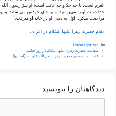
العزم است، تا چه حدّ و چه غايت است! او سرّ رسول اللَه
خدا دست او را مى‌بوسيد، و بر جاى خودش مى‌نشاند، و پي
1
مراجعت ميكرد، اوّل به ديدن او در خانه او ميرفت‌.
مقام حضرت زهرا عليها السّلام در اعراف
دسته‌ها
Uncategorized
ناوبری
شفاعت حضرت زهراء عليها السّلام در روز قيامت
نوشته‌ها
علت نامیده شدن حضرت زهرا سلام اللَه عليها به (ام ابیها)
دیدگاهتان را بنویسید
دیدگاه