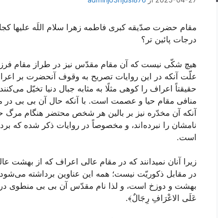
مقام حضرت صدّيقه كبرى فاطمه زهرا سلام اللَه عليها كجا
درجات پائين تر؟
هيچ شكّى نيست كه آن مقام مقدّس نيز در طراز مقام فرزند
علّت آنكه در اين روايات تصريح به وقوف آنحضرت بر اع
حقيقتاً اعراف را كوهى مثلًا به مثابه جبال دنيا تخيّل مى‌كنند
منافى مقام حيا و عصمت است. با آنكه حال آن بى بى در مح
آنكه آن مخدّره نيز بر بالين هر شخص محتضر هنگام مرگ حاضر 
نامشان را نبرده‌اند، و مخصوصاً در روايات ذكر شده كه برد
است.
زيرا آنان نميدانند كه در مقام عالى اعراف كه از بهشت ع
در مقابل ذكوريّت نيست؛ همه اين عناوين برداشته مى‌شود، ا
بهشت و دوزخ است، و لذا نام مقدّس آن بى بى منطوى در ع
عَلَى الاعْرَافِ رِجَالٌ﴾
.