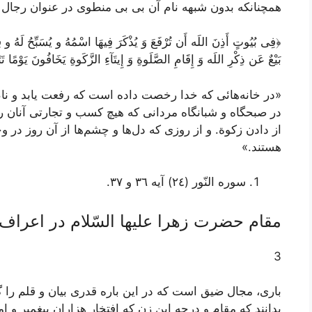
همچنانكه بدون شبهه نام آن بى بى منطوى در عنوان رجال ا
﴿فِى بُيُوتٍ أَذِنَ اللَه أَن تُرْفَعَ وَ يُذْكَرَ فِيهَا اسْمُهُ و يُسَبِّحُ لَهُ و فِيه
بَيْعٌ عَن ذِكْرِ اللَه وَ إِقَامِ الصَّلَوةِ وَ إِيتَآءِ الزَّكَوةِ يَخَافُونَ يَوْمًا ت
«در خانه‌هائى كه خدا رخصت داده است كه رفعت يابد و نام ا
در صبحگاه و شبانگاه‌ مردانى كه هيچ كسب و تجارتى آنان را غ
از دادن زكوة. و از روزى كه دل‌ها و چشم‌ها از آن روز
هستند.»
سوره النّور (٢٤) آيه ٣٦ و ٣٧.
مقام حضرت زهرا عليها السّلام در اعراف
3
بارى، مجال ضيق است كه در اين باره قدرى بيان و قلم را گست
بدانند كه مقام و درجه اين زن كه افتخار هزاران پيغمبر و ام