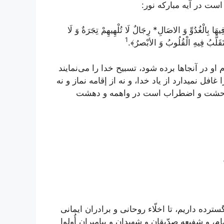
ست در آيه مباركه نور:
َا بِالْغُدُوِّ وَ الاصَالِ* رِجَالٌ لَا تُلْهِيهِمْ تِجَرَةٌ وَ لَا
1
َتَقَلَّبُ فِيهِ الْقُلُوبُ وَ الأبْصرُ﴾
.
و در آنجاها برده شود، تسبيح خدا را مى‌نمايند
افل نميدارد از ياد خدا، و نه از إقامه نماز و نه
 در وحشت و اضطراب است در واهمه و دهشت
رده داريم، تا اخلّاء روحانى و برادران ايمانى
ام، و شفيعه صدّيقان و شهيدان و پيامبران أُولوا