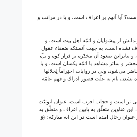
ست؟ آيا آنهم بر اعراف است، و يا در مراتب و
انش از پيشوايان و ائمّه اهل بيت است، و
راف نشده است، به جهت آنستكه ضعفاء عقول
، و بنابراين صعود آن مخدّره بر فراز كوه و تلّ،
شر و سائر مشاهد با ائمّه يكسان است، و با
مى‌شود، ولى در روايات احتِراماً لِجَلالها
ه نشدن نام به علّت قصور ادراك و فهم عامّه
الى تر است و حجاب اقرب است، عنوان انوثيّت
ين عناوين متعلّق به پایين اعراف و متعلّق به
نوان رجال آمده است در اين آيه مباركه:
﴿وَ