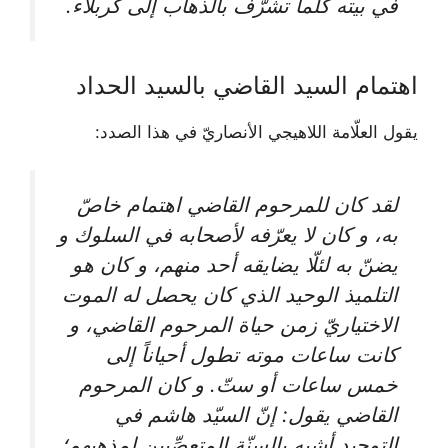
في بيته كلّما تشرّف بالذهاب إلى كربلاء.
اهتمام السيد القاضي بالسيد الحداد
يقول العلّامة اللاهيجي الأنصاريّ في هذا الصدد:
لقد كان للمرحوم القاضي اهتمام خاصّ
به، و كان لا يعرّفه لأصحابه في السلوك و
يضنّ به لئلّا يضايقه أحد منهم، و كان هو
التلميذ الوحيد الذي كان يحصل له الموت
الاختياريّ زمن حياة المرحوم القاضي، و
كانت ساعات موته تطول أحياناً إلى
خمس ساعات أو ستّ. و كان المرحوم
القاضي يقول: إنّ السيّد هاشم في
التوحيد أشبه بالسنّة المتعصِّبين لمذهبهم؛