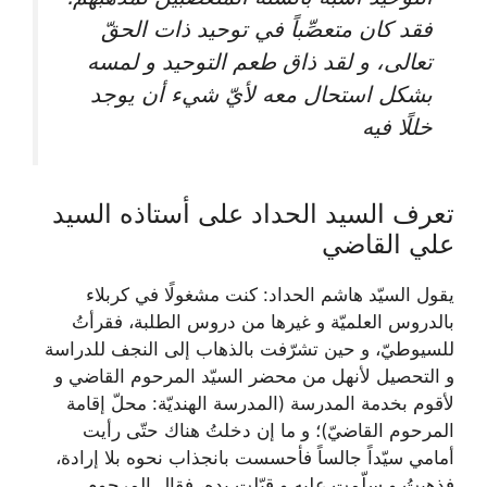
فقد كان متعصِّباً في توحيد ذات الحقّ
تعالى، و لقد ذاق طعم التوحيد و لمسه
بشكل استحال معه لأيّ شيء أن يوجد
خللًا فيه
تعرف السيد الحداد على أستاذه السيد
علي القاضي
يقول السيّد هاشم الحداد: كنت مشغولًا في كربلاء
بالدروس العلميّة و غيرها من دروس الطلبة، فقرأتُ
للسيوطيّ، و حين تشرّفت بالذهاب إلى النجف للدراسة
و التحصيل لأنهل من محضر السيّد المرحوم القاضي و
لأقوم بخدمة المدرسة (المدرسة الهنديّة: محلّ إقامة
المرحوم القاضيّ)؛ و ما إن دخلتُ هناك حتّى رأيت
أمامي سيّداً جالساً فأحسست بانجذاب نحوه بلا إرادة،
فذهبتُ و سلّمت عليه و قبّلت يده، فقال المرحوم