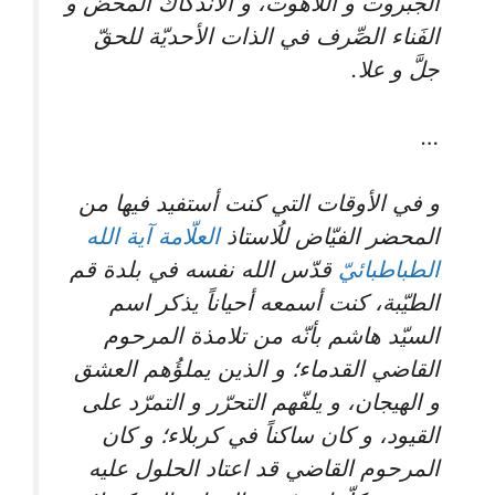
الجبروت و اللاهوت، و الاندكاك المحض و
الفَناء الصِّرف في الذات الأحديّة للحقّ
جلَّ و علا.
…
و في الأوقات التي كنت أستفيد فيها من
المحضر الفيّاض للُاستاذ
العلّامة آية الله
الطباطبائيّ
قدّس الله نفسه في بلدة قم
الطيّبة، كنت أسمعه أحياناً يذكر اسم
السيّد هاشم بأنّه من تلامذة المرحوم
القاضي القدماء؛ و الذين يملؤُهم العشق
و الهيجان، و يلفّهم التحرّر و التمرّد على
القيود، و كان ساكناً في كربلاء؛ و كان
المرحوم القاضي قد اعتاد الحلول عليه