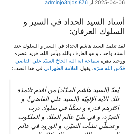
2025-04-06
از
adminjo3hjdsi876
أستاذ السيد الحداد في السير و
السلوك العرفان:
لقد تتلمذ السيد هاشم الحداد في السير و السلوك عند
أستاذ واحد ، و هو العارف بالله وبأمر الله، فريد عصره
ووحيد دهره
سماحة آیة ‌الله الحاجّ السیّد علي القاضي
قدّس الله سرّه
. يقول
العلامة الطهراني
في هذا الصدد:
يُعدّ [السيد هاشم الحدّاد] من أقدم تلامذة
تلك الآية الإلهيّة [السيد علي القاضي]، و
أكثرهم قدرة و تمكّناً في سلوك درب
التجرّد، و في طَيّ عالم الملك و الملكوت
و تخطّي نشآت التعيّن، و الورود في عالم