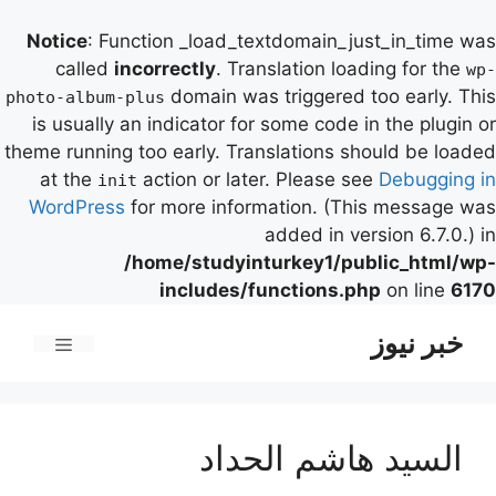
Notice
: Function _load_textdomain_just_in_time was
called
incorrectly
. Translation loading for the
wp-
domain was triggered too early. This
photo-album-plus
is usually an indicator for some code in the plugin or
theme running too early. Translations should be loaded
at the
action or later. Please see
Debugging in
init
WordPress
for more information. (This message was
added in version 6.7.0.) in
/home/studyinturkey1/public_html/wp-
includes/functions.php
on line
6170
رش
خبر نیوز
ه
فهرست
حتوا
السيد هاشم الحداد