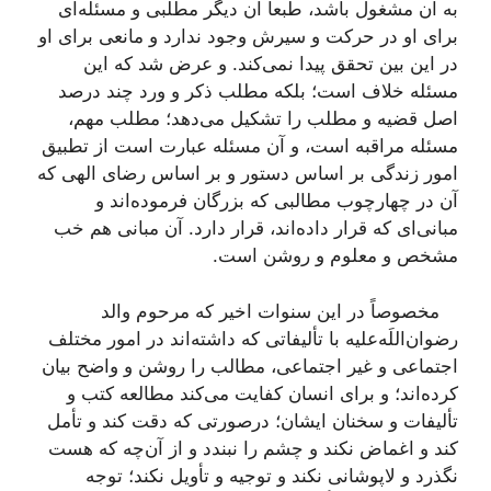
به آن مشغول باشد، طبعاً آن دیگر مطلبی و مسئله‌ای
برای او در حركت و سیرش وجود ندارد و مانعی برای او
در این بین تحقق پیدا نمی‌كند. و عرض شد كه این
مسئله خلاف است؛ بلكه مطلب ذكر و ورد چند درصد
اصل قضیه و مطلب را تشكیل می‌دهد؛ مطلب مهم،
مسئله مراقبه است، و آن مسئله عبارت است از تطبیق
امور زندگی بر اساس دستور و بر اساس رضای الهی كه
آن در چهارچوب مطالبی كه بزرگان فرموده‌اند و
مبانی‌ای كه قرار داده‌اند، قرار دارد. آن مبانی هم خب
مشخص و معلوم و روشن است.
مخصوصاً در این سنوات اخیر كه مرحوم والد
رضوان‌اللَه‌علیه با تألیفاتی كه داشته‌اند در امور مختلف
اجتماعی و غیر اجتماعی، مطالب را روشن و واضح بیان
كرده‌اند؛ و برای انسان كفایت می‌كند مطالعه كتب و
تألیفات و سخنان ایشان؛ درصورتی كه دقت كند و تأمل
كند و اغماض نكند و چشم را نبندد و از آن‌چه كه هست
نگذرد و لاپوشانی نكند و توجیه و تأویل نكند؛ توجه