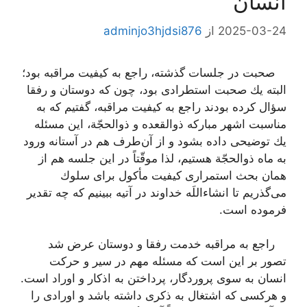
انسان
2025-03-24
از
adminjo3hjdsi876
صحبت در جلسات گذشته، راجع به كیفیت مراقبه بود؛
البته یك صحبت استطرادی بود، چون كه دوستان و رفقا
سؤال كرده بودند راجع به كیفیت مراقبه، گفتیم كه به
مناسبت اشهر مباركه ذوالقعده و ذوالحجّة، این مسئله
یك توضیحی داده بشود و از آن‌طرف هم در آستانه ورود
به ماه ذوالحجّة هستیم، لذا موقّتاً در این جلسه هم از
همان بحث استمراری كیفیت مأكول برای سلوك
می‌گذریم تا انشاءاللَه خداوند در آتیه ببینیم كه چه تقدیر
فرموده است.
راجع به مراقبه خدمت رفقا و دوستان عرض شد
تصور بر این است كه مسئله مهم در سیر و حركت
انسان به سوی پروردگار، پرداختن به اذكار و اوراد است.
و هركسی كه اشتغال به ذكری داشته باشد و اورادی را