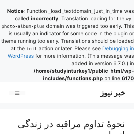
Notice
: Function _load_textdomain_just_in_time was
called
incorrectly
. Translation loading for the
wp-
domain was triggered too early. This
photo-album-plus
is usually an indicator for some code in the plugin or
theme running too early. Translations should be loaded
at the
action or later. Please see
Debugging in
init
WordPress
for more information. (This message was
added in version 6.7.0.) in
/home/studyinturkey1/public_html/wp-
includes/functions.php
on line
6170
رش
خبر نیوز
ه
فهرست
حتوا
نحوۀ تداوم مراقبه در زندگی