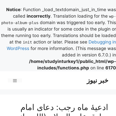
Notice
: Function _load_textdomain_just_in_time was
called
incorrectly
. Translation loading for the
wp-
domain was triggered too early. This
photo-album-plus
is usually an indicator for some code in the plugin or
theme running too early. Translations should be loaded
at the
action or later. Please see
Debugging in
init
WordPress
for more information. (This message was
added in version 6.7.0.) in
/home/studyinturkey1/public_html/wp-
includes/functions.php
on line
6170
رش
خبر نیوز
ه
فهرست
حتوا
ادعیۀ ماه رجب: دعای امام