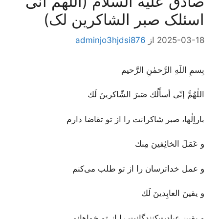
صادق علیه السلام (اللهم انی
اسئلک صبر الشاکرین لک)
2025-03-18
از
adminjo3hjdsi876
بِسمِ اللَهِ الرَّحمٰنِ الرَّحيم
اللٰهُمَّ إنّى أسأَلُك صَبرَ الشّاكرينَ لَك
باراِلٰها، صبر شاکرانت را از تو تقاضا دارم
و عَمَلَ الخائِفينَ مِنك
و عمل خداترسان را از تو طلب می‌کنم
و يقينَ العابِدينَ لَك
و یقین عبادت‌کنندگانت را از تو خواهانم