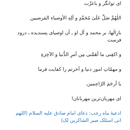
ای توانگر و باعزّت
اللٰهُمَّ صَلِّ عَلَىٰ مُحَمَّدٍ و آلِهِ الأوصياءِ المَرضيين
بارِالٰها، بر محمد و آل او ـ آن اوصیای پسندیده ـ درود
فرست
و اكفِنى ما أهَمَّنى مِن أمرِ الدُّنيا و الآخِرَةِ
و مهمّاتِ امور دنیا و آخرتم را کفایت فرما
يا أرحَمَ الرّاحِمين.
ای مهربان‌ترین مهربانان!
ادعیۀ ماه رجب: دعای امام صادق علیه السلام (اللهم
انی اسئلک صبر الشاکرین لک)