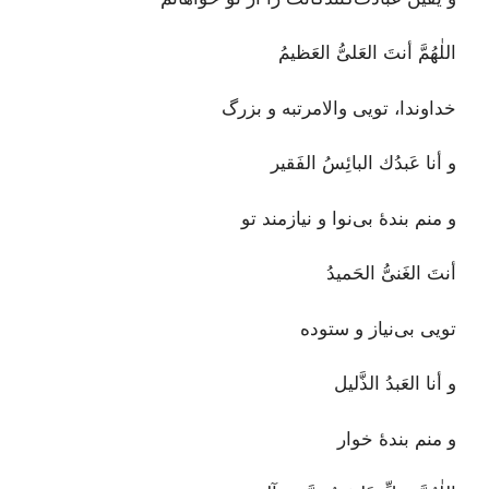
اللٰهُمَّ أنتَ العَلىُّ العَظيمُ
خداوندا، تویی والامرتبه و بزرگ
و أنا عَبدُك البائِسُ الفَقير
و منم بندۀ بی‌نوا و نیازمند تو
أنتَ الغَنىُّ الحَميدُ
تویی بی‌نیاز و ستوده
و أنا العَبدُ الذَّليل
و منم بندۀ خوار