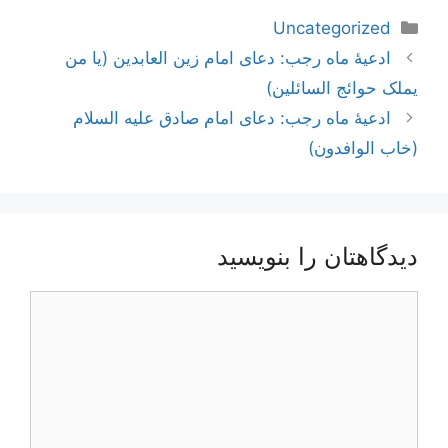
دسته‌ها
Uncategorized
ناوبری
ادعیۀ ماه رجب: دعای امام زین العابدین (یا من
نوشته‌ها
یملک حوائج السائلین)
ادعیۀ ماه رجب: دعای امام صادق علیه السلام
(خاب الوافدون)
دیدگاهتان را بنویسید
دیدگاه