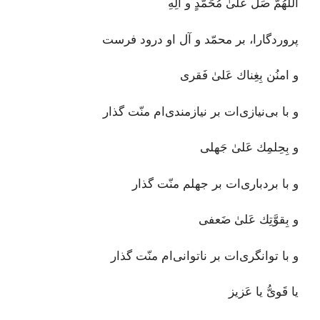
اللٰهُمَّ صَلِّ عَلىٰ مُحَمَّدٍ و آلِهِ
پروردگارا، بر محمّد و آل او درود فرست
و امنُن بِغِناك عَلىٰ فَقرى
و با بی‌نیازی‌ات بر نیازمندی‌ام منّت گذار
و بِحِلمِك عَلىٰ جَهلى
و با بردباری‌ات بر جهلم منّت گذار
و بِقوَّتِك عَلىٰ ضَعفى
و با توانگری‌ات بر ناتوانی‌ام منّت گذار
يا قَوىُّ يا عَزيز