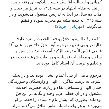
کمپانى و آيت‌اللَه آقا سيّد حسين بادکوبه‌اى ‌رفته و پس
از نيل به مقام اجتهاد در سنه ١٣٥٤ به تبريز مراجعت و
مدّت ده سال در آنجا به تدريس مشغول مى‌شوند، و در
سنه ١٣٦٥ به بلده طيّبه قم هجرت نموده و مُقيم
مى‌گردند.
(مهرتابان، ص25)
امّا معارف الهیه و اخلاق و فقه الحدیث را نزد عارف
عالیقدر و بى نظیر، مرحوم آیة الحقّ‌ حاج میرزا على آقا
قاضى‌ قدَّس اللَه تربتَه الزّكیة آموخته‌اند؛ و در سیر و
سلوك و مجاهدات نفسانیه و ریاضات شرعیه تحت نظر
و تعلیم و تربیت آن استاد كامل بوده‌اند.
مرحوم قاضى از بنى أعمام ایشان بوده‌اند، و در نجف
اشرف به تربیت شاگردان الهى و وارستگان و شوریدگان
جمال الهى و مشتاقان لقاء و زیارت حضرت احدیت
مشغول و در آن خطّه، عالِم وحید و یگانه در این فنّ
بوده‌اند؛ بطوری كه ایشان نام «استاد» را فقط بر او
مى‌بردند، و هر وقت استاد بطور اطلاق مى‌گفتند مراد