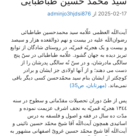
سید محمد حسین طباطبایی
2025-02-17
از
adminjo3hjdsi876
آیت‌اللَه العظمی علّامه سید محمدحسین طباطبائی
رضوان‌اللَه ‌علیه در بيست و نهم ذوالقعده هزار و سيصد
و بيست و يک هجريّه قمريّه، در روستاى شادگان از توابع
تبريز دیده به جهان گشود. علّامه طباطبائى‌ در سنّ پنج
سالگى مادرشان، و در سنّ نُه سالگى پدرشان را از
دست می دهند؛ و از آنها اولادى جز ایشان و برادر
كوچكتر از ایشان بنام‌ سید محمّدحسن‌ كسى دیگر باقى
نمى‌ماند.
(مهرتابان، ص35)
پس از طىّ دوران تحصيلات مقدّماتى و سطوح در سنه
١٣٤٤ هجريّه قمريّه به نجف اشرف عزيمت نموده و
مدّت ده سال در فقه و اصول و فلسفه به درس
اساتيدى همچون آيت‌اللَه آقا شيخ محمّد حسين نائينى و
آيت‌اللَه آقا شيخ محمّد حسين غروىّ اصفهانى مشهور به