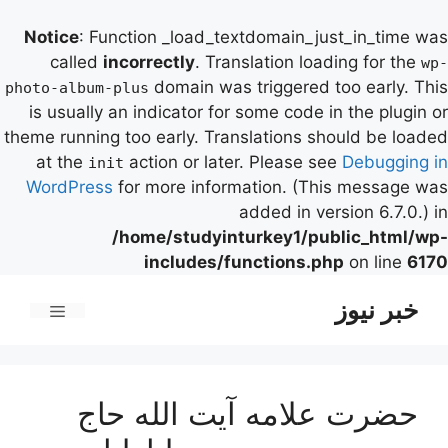
Notice
: Function _load_textdomain_just_in_time was
called
incorrectly
. Translation loading for the
wp-
domain was triggered too early. This
photo-album-plus
is usually an indicator for some code in the plugin or
theme running too early. Translations should be loaded
at the
action or later. Please see
Debugging in
init
WordPress
for more information. (This message was
added in version 6.7.0.) in
/home/studyinturkey1/public_html/wp-
includes/functions.php
on line
6170
رش
خبر نیوز
ه
فهرست
حتوا
حضرت علامه آیت الله حاج