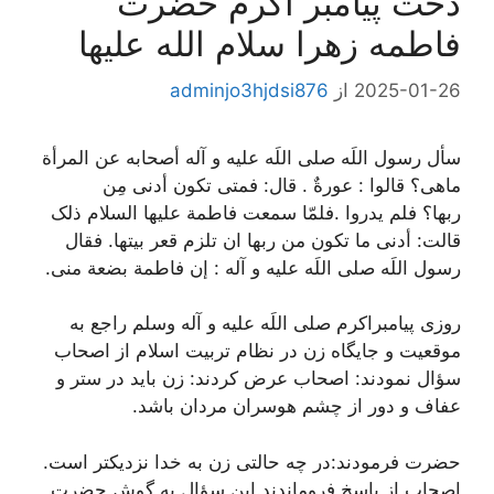
دخت پیامبر اکرم حضرت
فاطمه زهرا سلام الله علیها
2025-01-26
از
adminjo3hjdsi876
سأل رسول اللَه صلی اللَه علیه و آله أصحابه عن المرأة
ماهی؟
قالوا : عورةٌ . قال:
فمتی تکون أدنی مِن
ربها؟
فلم یدروا .فلمّا سمعت فاطمة علیها السلام ذلک
قالت:
أدنی ما تکون من ربها ان تلزم قعر بیتها.
فقال
رسول اللَه صلی اللَه علیه و آله :
إن فاطمة بضعة منی.
روزی پیامبراکرم صلی اللَه علیه و آله وسلم راجع به
موقعیت و جایگاه زن در نظام تربیت اسلام از اصحاب
سؤال نمودند: اصحاب عرض کردند: زن باید در ستر و
عفاف و دور از چشم هوسران مردان باشد.
حضرت فرمودند:در چه حالتی زن به خدا نزدیکتر است.
اصحاب از پاسخ فروماندند.این سؤال به گوش حضرت