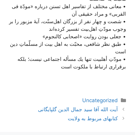
• معانى مختلف از تفاسير اهل تسنن درباره «مودّة فى
القربى» و مراد حقیقی آن
• شصت و چهار نفر از بزرگان اهل‌سنّت، آيۀ مزبور را بر
وجوب مودّتِ اهل‏‌بيت تفسير كرده‌‏اند
• جعلی بودن روایت «اصحابی کالنجوم»
• طبق نظر شافعى، محبّت به اهل بيت از مسلّماتِ دين
است
• مودّتِ أهل‏بيت تنها يك مسأله اجتماعى نيست؛ بلكه
برقرارى ارتباط با ملكوت است
دسته‌ها
Uncategorized
ناوبری
آیت الله آقا سید جمال‌ الدین گلپایگانی
نوشته‌ها
کتابهای مربوط به ولایت