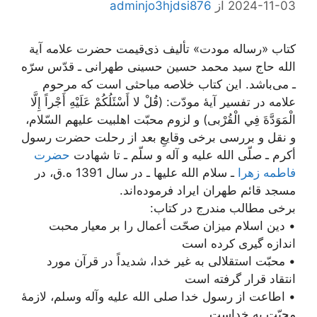
2024-11-03
از
adminjo3hjdsi876
کتاب «رساله مودت» تألیف ذی‌قیمت حضرت علامه آیة
الله حاج سید محمد حسین حسینی طهرانی ـ قدّس سرّه
ـ می‌باشد. این کتاب خلاصه مباحثی است که مرحوم
علامه در تفسیر آیۀ مودّت: (قُلْ لا أَسْئَلُكُمْ عَلَيْهِ أَجْراً إِلَّا
الْمَوَدَّةَ فِي الْقُرْبى) و لزوم محبّت اهل‏بيت عليهم السّلام،
و نقل و بررسى برخى وقايعِ بعد از رحلت حضرت رسول
أكرم ـ صلّى الله عليه و آله و سلّم ـ تا شهادت
حضرت
فاطمه زهرا
ـ سلام الله عليها ـ در سال 1391 ه.ق، در
مسجد قائم طهران ايراد فرموده‌‏اند.
برخی مطالب مندرج در کتاب:
• دين اسلام ميزان صحّت أعمال را بر معيار محبت
اندازه گيرى كرده است
• محبّت استقلالى به غير خدا، شديداً در قرآن مورد
انتقاد قرار گرفته است
• اطاعت از رسول خدا صلى الله عليه وآله وسلم، لازمۀ
محبّت به خداست