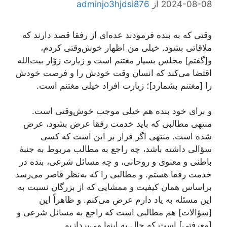
2024-08-08
از
adminjo3hjdsi876
وقتی که به بنده فرمودند عده‌ای از رفقا قصد دارند که
ملاقاتی بشود. خیلی من اظهار خوش‌وقتی کردم،
و[گفتم] مجلس بسیار مغتنم است و زیارت زوّار بیت‌الله
اقتضا می‌کند که انسان وقت خودش را و فرصت خودش
را [مغتنم بشمارد]؛ زیارت افراد خیلی مغتنم است.
و برای خود بنده هم خیلی موجب خوش‌وقتی است.
منتهی مطالبی که باید خدمت رفقا عرض بشود، عرض
شده است. منتهی اگر قرار بر این است که کسی
سؤالی داشته باشد، چه راجع به مطالب مربوط به جنبۀ
باطنی و معنوی و روحانی، و چه مسائل شرعی، بنده در
خدمت رفقا هستم. و مطالبی را که به‌نظر قاصر می‌رسد
براساس همان کیفیت و ممشایی که از بزرگان نسبت به
این مسئله به یاد دارم عرض می‌کنم. و ظاهراً این
[سؤالات] هم مطالبی است که راجع به مسائل شرعی و
[معرفتی] است که حال به اینها می‌پردازیم.