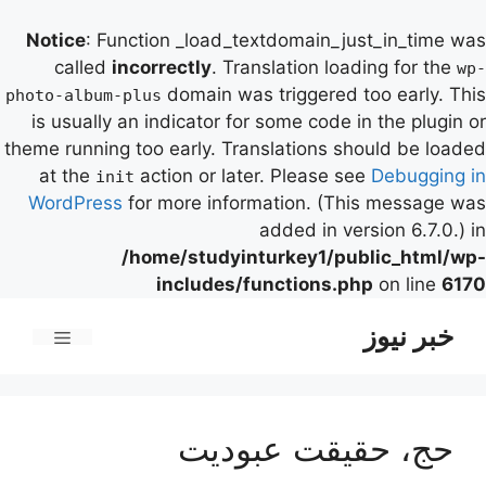
Notice
: Function _load_textdomain_just_in_time was
called
incorrectly
. Translation loading for the
wp-
domain was triggered too early. This
photo-album-plus
is usually an indicator for some code in the plugin or
theme running too early. Translations should be loaded
at the
action or later. Please see
Debugging in
init
WordPress
for more information. (This message was
added in version 6.7.0.) in
/home/studyinturkey1/public_html/wp-
includes/functions.php
on line
6170
رش
خبر نیوز
ه
فهرست
حتوا
حج، حقیقت عبودیت