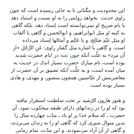
این محدودیت و تنگنائى تا به جائى رسیده است كه چون
راوى حدیث‌ بخواهد روایتى را به او نسبت و استناد دهد
با نام صریح او نمى‌توانسته است إسناد دهد، بلكه گاهى
به كنیه او مثل ابوابراهیم، و ابوالحسن و گاهى با ألقاب
او مثل عَبْدِ صَالِح، و یا عَالِم و أمثالها إسناد مى‌داده
است. و گاهى با اشاره مثل گفتار راوى: عَنِ الرَّجُلِ «از
آن مرد» به علّت آنكه چون
تقیه
در ایام حضرت شدید
بوده است، نام مبارك حضرت بسیار اندك در حدیث به
میان آمده است، و به علّت آنكه تضییق بر آن حضرت از
معاصرینش از عبّاسیین همچون منصور، و مهدى، و هادى
بسیار بوده است.
و هنوز هارون الرّشید بر تخت سلطنت استقرار نیافته
بود كه او را در زندانهاى داراى طبقه میخكوب نمود. آن
حضرت ـ كه سلام خدا بر او باد ـ مدّت چهارده سال را
بدین منوال سپرى كرد كه گاهى او را به زندان مى‌بردند،
و گاهى از آن آزاد مى‌نمودند. و این مدّت، تمام زمانى