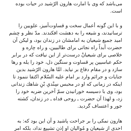
مى‌باشد كه وى با امارت هارون الرّشید در حیات بوده
است.
و با این گونه أعمال سخت و قساوت‌آمیز، علویین را
ترسانیدند، و شیعه را به دهشت افكندند. مدّ نظر و چشم
امید جمیع شیعیان به امامشان در زندان بود، و لیكن آن
حضرت أبداً راه نجاتى براى طالبیین، و راه چاره و
خلاصى براى شیعیانْ درست‌تر از این نیافت كه در برابر
حكم عباسیین پر قساوت و سنگین دل، خود را یله و رها
سازد و در مقام دفاع بر نیاید. امَّا هارون الرّشید بدین
جنایات و جرائم وارد بر امام علیه السّلام اكتفا ننمود تا
اینكه در زمانى كه او در محبس سِنْدىِ بْنِ شاهك زندانى
بود، وى با دسیسه خورانیدن سمّ آخرین ضربه خود را
زد، و لهذا آن حضرت ـ روحى فداه ـ در زندان، كشته
جور و اعتساف گردید.
هارون نمكى را بر جراحت پاشید و آن این بود كه: به
احدى از شیعیان و مُوالیان او إذن تشییع نداد، بلكه امر