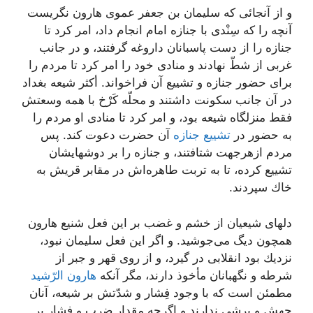
و از آنجائى كه سلیمان بن جعفر عموى هارون نگریست
آنچه را كه سِنْدى با جنازه امام انجام داد، امر كرد تا
جنازه را از دست پاسبانان داروغه گرفتند، و در جانب
غربى از شطّ نهادند و منادى خود را امر كرد تا مردم را
براى حضور جنازه و تشییع آن فراخواند. أكثر شیعه بغداد
در آن جانب سكونت داشتند و محلّه كَرْخ با همه وسعتش
فقط منزلگاه شیعه بود، و امر كرد تا منادى او مردم را
به حضور در
تشییع جنازه
آن حضرت دعوت كند. پس
مردم ازهرجهت شتافتند، و جنازه را بر دوشهایشان
تشییع كرده، تا به تربت طاهره‌اش در مقابر قریش به
خاك سپردند.
دلهاى شیعیان از خشم و غضب بر این فعل شنیع هارون
همچون دیگ مى‌جوشید. و اگر این فعل سلیمان نبود،
نزدیك بود انقلابى در گیرد، و از روى قهر و جبر از
شرطه و نگهبانان مأخوذ دارند، مگر آنكه
هارون الرّشید
مطمئن است كه با وجود فِشار و شدّتش بر شیعه، آنان
جهش و پرشى ندارند و اگرچه مقدار ضرب و فشار بر