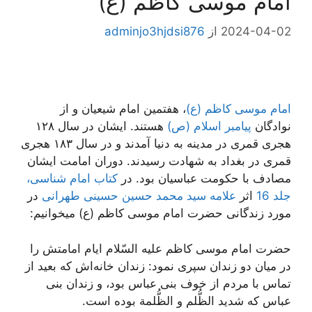
امام موسی کاظم (ع)
2024-04-02
از
adminjo3hjdsi876
امام موسی کاظم (ع)
، هفتمین امام شیعیان و از
نوادگان
پیامبر اسلام (ص)
هستند. ایشان در سال ۱۲۸
هجری قمری در مدینه به دنیا آمدند و در سال ۱۸۳ هجری
قمری در بغداد به شهادت رسیدند. دوران امامت ایشان
مصادف با حکومت عباسیان بود. در
کتاب امام شناسی،
جلد 16
اثر
علامه سید محمد حسین حسینی طهرانی
در
مورد زندگانی حضرت امام موسی کاظم (ع) میخوانیم:
حضرت امام موسى كاظم علیه السّلام‌ ایام امامتش را
در میان دو زندان سپرى نمود: زندان خانه‌اش كه بعید از
تماس با مردم از خوف بنى عباس بود، و زندان بنى
عباس كه شدید الظُّلم و الظُّلمة بوده است.