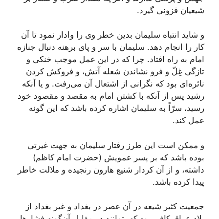
شیعیان فزونى گیرد.
و شاید انتباه سلیمان بدین خطر وى را وادار نمود تا آن
كار را انجام دهد. سلیمان با سر و پاى برهنه دنبال جنازه
امام به راه افتاد. چرا كه در این عمل موجب خنكى و
تازگى غِلّ و فرو نشاندن شعله آتش، و فروكش كردن
نائره‌اى بود كه نگرانى از اشتعال آن مى‌رفت. و یا آنكه
رشید پس از آنكه با كشتن امام به مقصد و مقصود خود
رسید، سرّاً به سلیمان اشاره كرده باشد كه این گونه
عمل كند.
و ممكن است این طرز رفتار سلیمان به جهت غیرتى
بوده باشد كه بر پسر عمویش (حضرت امام كاظم)
داشته، و از آن كردار شنیع هارون رنجیده و ملالت خاطر
پیدا كرده باشد.
جمعیت كثیر شیعه در آن عصر در بغداد و غیر بغداد از
بلاد عراق كافى بود كه بتوانند در مقابل آن‌گونه فشارها