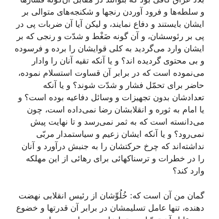
و سلطه‌ها و فرود آوردن رنجها و شكنجه‌هاى متوالى بر
ایشان بایستند و دفاع نمایند، و لیكن آیا آن ضربات پى در
پى بر رئوسشان، و آن گونه ضَغْط و شدّت و رنجى كه بر
ایشان وارد مى‌گردید به كلى قوایشان را برده و فرسوده
و بى محتوى گردیده اند؟ و یا آنكه تقیه آنان را وادار
مى‌نموده است كه در برابر آن قساوت استسلام نموده،
حاضر براى تحمّل فشار و شدّت شوند؟ و یا آنكه
تعدادشان بدون تجهیزات و وسائل دفاعیه بوده است؟ و
یا امام به ثوره و انقلابشان رضا نمى‌داده است، چون
مى‌دانسته است كه به ثمر نمى‌رسد و تا نهایت پیش
نمى‌رود؟ و یا آنكه ایشان زعیم و سیاستمدار مربّى
نداشته‌اند كه چرخ حركتشان را به جنبش درآورد و آنان
را در خطرات و ترسناكهائى براى رهائى از این مهلكه
وارد كند؟
گمان من آن است كه: خُلُوِّشان از رئیس انقلابى نهضت
دهنده، تنها عامل تسلیمشان در برابر آن قدرتها و خضوع