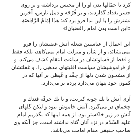
كرد تا حمّالها بدن او را از محبس برداشته و بر روى
جسر بغداد گذاردند، و بر قُرْحَه و دمل نارس، آخرین
نشترش را با این ندا فرو برد كه: هَذَا إمَامُ الرَّافِضَةِ.
«این است بدن امام رافضیان!»
این اعمال از عباسیین شعله آتش غضبشان را فرو
نمى‌نشانَد، و از شأن و منزلت امام نمى‌كاهد، بلكه فقط
و فقط از قساوتشان در ساعت انتقام كشف مى‌كند، و
از فراموشیشان سیاست اقلیتهاى مذهبى را، و غفلتشان
از مشحون شدن دلها از حِقْد و غَیظى بر آنها كه در
كمون خود پنهان مى‌دارد پرده بر مى‌دارد.
آرى آتش با یك چوبه كبریت، و با یك جرقّه فندك و
چخماق در مى‌گیرد. آتش خاموش نبود و لیكن گلهاى
آتش در زیر خاكستر بود. از همه اینها كه بگذریم امام
علیه السّلام در نزد آنان گناه نداشته است، جز آنكه وى
صاحب حقیقى مقام امامت مى‌باشد.