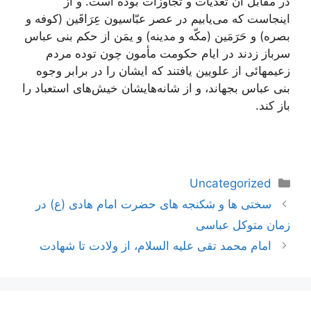
در مقابل آن تعدّیات و تجاوزات بوده است. و از
اینجاست كه مى‌یابیم در عصر عبّاسیون عِرَاقَین (كوفه و
بصره) و حَرَمَین (مكّه و مدینه) و یمَن از حكم بنى عباس
سرباز زدند در ایام حكومت مأمون چون توده مردم
زعیمهائى از علویین یافتند كه ایشان را در برابر وجوه
بنى عباس بجهاند، و از شانه‌هایشان خیش‌هاى استعباد را
باز كند.
دسته‌ها
Uncategorized
ناوبری
سختی ها و شکنجه های حضرت امام هادی (ع) در
نوشته‌ها
زمان متوکل عباسی
امام محمد تقی علیه السلام، از ولادت تا شهادت