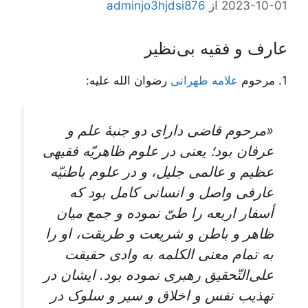
2023-10-01
از
adminjo3hjdsi876
عارف و فقیه بی‌نظیر
1. مرحوم
علامه طهرانی
رضوان الله علیه:
«مرحوم قاضی دارای دو جنبۀ‌ علم و
عرفان بود؛ یعنی در علوم ظاهریّه فقیهی
عظیم و عالمی جلیل، و در علوم باطنیّه
عارفی واصل و انسانی کامل بود که
أسفار اربعه را طیّ نموده و جمع میان
ظاهر و باطن و شریعت و طریقت، او را
به تمام معنی الکلمه به وادی حقیقت
علی‌التّحقیق رهبری نموده بود. ایشان در
تهذیب‌ نفس‌ و اخلاق‌ و سیر و سلوک‌ در