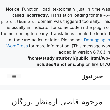
Notice
: Function _load_textdomain_just_in_time was
called
incorrectly
. Translation loading for the
wp-
domain was triggered too early. This
photo-album-plus
is usually an indicator for some code in the plugin or
theme running too early. Translations should be loaded
at the
action or later. Please see
Debugging in
init
WordPress
for more information. (This message was
added in version 6.7.0.) in
/home/studyinturkey1/public_html/wp-
includes/functions.php
on line
6170
رش
خبر نیوز
ه
فهرست
حتوا
مرحوم قاضی ازمنظر بزرگان