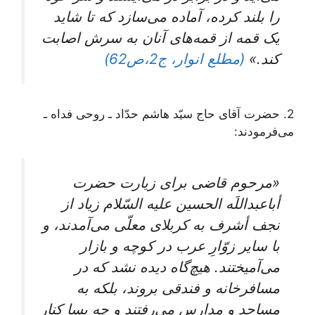
را بلند کرده، آماده می‌سازد که تا شاید
یک قمه از قمه‌های آنان به سرش اصابت
کند.»
(مطلع انوار، ج2،ص62)
2. حضرت آقای حاج سیّد هاشم حدّاد ـ روحی فداه ـ
می‌فرمودند:
«مرحوم قاضی برای زیارت حضرت
أباعبداللَه الحسین علیه السّلام زیاد از
نجف أشرف به کربلای معلّی می‌آمدند، و
با سایر زوّارِ عرب در کوچه و بازار
می‌آمیختند. هیچ‌گاه دیده نشد که در
مسافرخانه و فندقی بروند، بلکه به
مساجد و مدارس می‌رفتند و چه بسا کنار