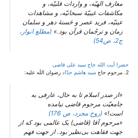
معارف‌ الهیّه، و واردات‌ قلبیّه‌، و
مکاشفات‌ غیبیّۀ سبحانیّه‌، و مشاهدات‌
عینیّه‌، فرید عصر و حَسنۀ دهر و سلمان‌
زمان‌ و ترجُمان‌ قرآن‌ بود.»
(مطلع انوار،
ج2، ص54)
حضرا آیت الله حاج سید علی قاضی
2. مرحوم حاج
سید هاشم حدّاد
رضوان اللَه علیه:
«از صدر اسلام تا به حال، عارفی به
جامعیّت مرحوم قاضی نیامده
است!»
(روح مجرد، ص 176)
«مرحوم‌ آقا (قاضی) یک‌ عالمی‌ بود که‌ از
جهت‌ فقاهت‌ بی‌نظیر بود. از جهت‌ فهم‌