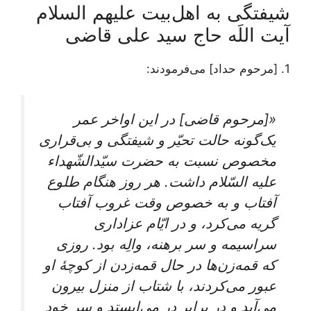
شیفتگی به اهل‌بیت علیهم السلام
آیت ‌اللَه حاج سید علی قاضی
1. [مرحوم حداد] می‌فرمودند:
«[مرحوم قاضی] در این اواخر عمر
یک‌گونه حالت تحیّر و شیفتگی و بی‌قراری
مخصوص نسبت به حضرت سیّدالشّهداء
علیه السّلام داشت. هر روز هنگام طلوع
آفتاب و به خصوص وقت غروب آفتاب
گریه می‌کرد، و در ایّام عزاداری
سراسیمه و سر برهنه، والِه بود. روزی
که قمه‌زن‌ها در حال قمه‌زدن از کوچۀ‌ او
عبور می‌کردند، با شتاب از منزل بیرون
می‌آید و در برابر در می‌ایستد و سر خود