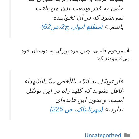
جایی به قدر وسعت بدن من یافت
نمی‌شود که در آن نخوابیده
باشم.»
(مطلع انوار، ج2،ص62)
4. مرحوم قاضی، چنین مرد بزرگی به دوستان خود
می‌فرمودند که:
«از توسّل به ائمّه بالأخص سیّدالشّهداء
غافل نشوید که کلید راه در این توسّل
است، و بدون این فایده‌ای
ندارد.»
(مهرتابناک، ص 225)
دسته‌ها
Uncategorized