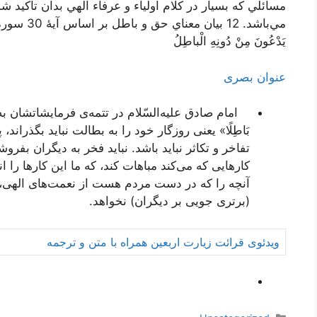
مسائلي كه بسيار در كلام اولياء و عرفاء الهي بدان تأكي
مي‌باشد. 12 ب
يَدْعُونَ مِنْ دُونِهِ الْباطِلُ
عنوان بصری
امام صادق علیه‌السّلام در تتمه‌ی فرمایشاتشان به عنوا
بَاطِلًا» یعنی روزگار خود را به بطالت نباید بگذرا
تفاخر و تكاثر نباید باشد. نباید فخر به دیگران بفرو
كارهایی كه می‌كند مباهات كند، كه ما این كارها را انج
آنچه را كه در دست مردم هست از نعمت‌های الهی، 
(برتری جویی بر دیگران) نخواهد.
ویدئوی قرائت زیارت اربعین همراه با متن و ترجمه