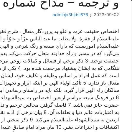
و ترجمه – مداح شماره 1
2023-09-02
از
adminjo3hjdsi876
عليه‌السلام از فقرۀ: ولا يطلب ما عند الناس عزّاً و علوّاً 
مي‌گيرد كه در مسير و راه خداوند متعال حركت مي‌كند بدون
حقيقت توحيد. 3 ذكر برخي از فضائل و كمالات رو
هنگامي كه به اي
است كه عمل افراد بر اساس وظيفه و تكليف خود، ايشان را 
متعال باز ندارد. 5 تأكيد اولياء الهي بر اينكه ابز
سالكان راه الهي قرار گيرد، بلكه بايد در راستاي رساندن ا
6 در فرهنگ شيعه مراسم اربعين اختصاص به سيدالشهداء علي
حضرت جايز نمي‌باشد. 7 فاصله گرفتن مجالس
به اعتباريات عالم دنيا و تعلقات 
اربعين به سيدالشهداء عليه