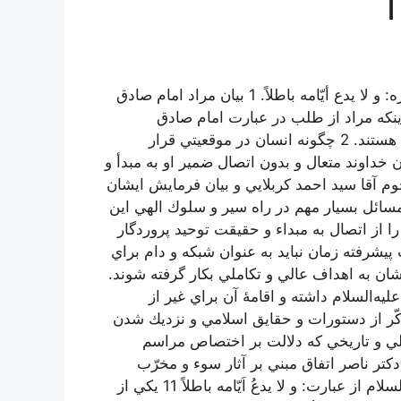
اختصاص حقيقت عزت و علو به پروردگار متعال . شرح فقره: و لا يدع أيّامه باطلاً. 1 بيان مراد امام صادق
و اينكه مراد از طلب در عبارت امام صادق
عليه‌السلام اموريست كه داراي صبغه و رنگ شرعي و الهي هستند. 2 چگونه انسان در موقعيتي قرار
 خداوند متعال و بدون اتصال ضمير او به مبدأ و
حي مرحوم آقا سيد احمد كربلايي و بيان فرمايش ايشان
شان پيشنهاد مرجعيت شده بود. 4 يكي از مسائل بسيار مهم در راه سير و سلوك الهي اين
از اتصال به مبداء و حقيقت توحيد پروردگار
ار و تجهيزات پيشرفته زمان نبايد به عنوان شبكه و دام براي
يشان به اهداف عالي و تكاملي بكار گرفته شوند.
ه‌السلام داشته و اقامۀ آن براي غير از
 ترحيم و تذكّر از دستورات و حقايق اسلامي و نزديك شدن
آن. 8 بيان برخي از ادله نقلي و تاريخي كه دلالت بر اختصاص مراسم
‌السلام مي‌كند. 9 ذكر سخني از دكتر ناصر اتفاق مبني بر آثار سوء و مخرّب
اكتشافات و اختراعات بشر. 10 بيان مراد امام صادق عليه‌السلام از عبارت: و لا يدعُ اَيّامه باطلاً 11 يكي از