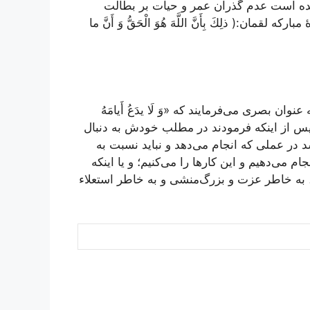
د شده است عدم گذران عمر و حيات بر بطالت
يان معناي حق و باطل بر اساس آيۀ 30 سورۀ مباركه لقمان:( ذلِكَ بِأَنَّ اللَّهَ هُوَ الْحَقُّ وَ أَنَّ ما
ن بصری می‌فرمایند كه «وَ لَا یدَعُ أَیامَهُ
ند، پس از اینكه فرمودند در مطلب خودش به دنبال
شد در عملی كه انجام می‌دهد و نباید نسبت به
ام می‌دهیم و این كارها را می‌كنیم؛ و یا اینكه
به خاطر عزت و بزرگ‌منشی و به خاطر استعلاء