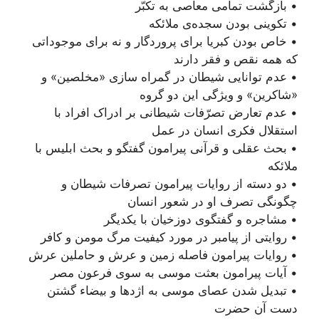
• بازگشت تمامی معاصی به تکبّر
• تکوینی بودن سجده‌ی ملائکه
• خاص بودن کبریا برای پروردگار و نه برای موجوداتی
که همه نقص و فقر دارند
• عدم توانایی شیطان در گمراه سازی «مخلصین» و
«شاکرین» و ویژگی این دو گروه
• عدم تعارض تصرّفات شیطانی بر ادراک افراد با
استقلال فکری انسان در عمل
• بحث عقلی و قرآنی پیرامون گفتگو و بحث ابلیس با
ملائکه
• دو دسته از روایات پیرامون تصرفات شیطان و
چگونگی تصرف او در شعور انسان
• مشاجره و گفتگوی دوزخیان با یکدیگر
• روایتی از پیامبر در مورد کیفیت مرگ مومن و کافر
• روایات پیرامون فاصله زمین و عرش و حاملین عرش
• آیات پیرامون بعثت موسی به سوی فرعون مصر
• تبدیل شدن عصای موسی به اژدها و بیضاء گشتن
دست آن حضرت