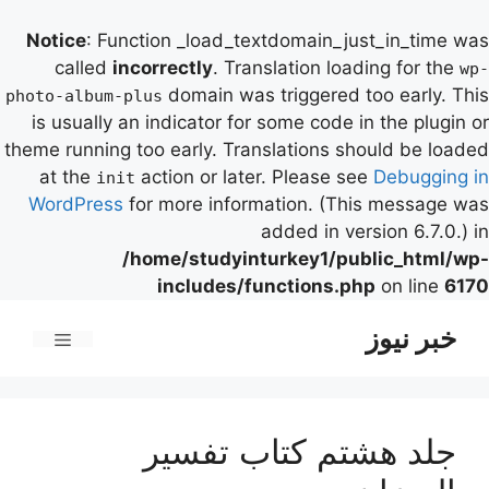
Notice
: Function _load_textdomain_just_in_time was
called
incorrectly
. Translation loading for the
wp-
domain was triggered too early. This
photo-album-plus
is usually an indicator for some code in the plugin or
theme running too early. Translations should be loaded
at the
action or later. Please see
Debugging in
init
WordPress
for more information. (This message was
added in version 6.7.0.) in
/home/studyinturkey1/public_html/wp-
includes/functions.php
on line
6170
رش
خبر نیوز
ه
فهرست
حتوا
جلد هشتم کتاب تفسیر