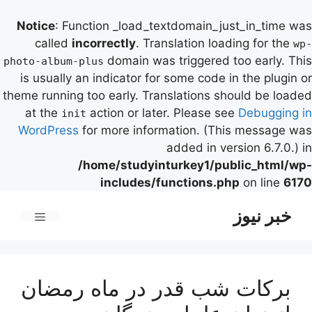
Notice
: Function _load_textdomain_just_in_time was
called
incorrectly
. Translation loading for the
wp-
domain was triggered too early. This
photo-album-plus
is usually an indicator for some code in the plugin or
theme running too early. Translations should be loaded
at the
action or later. Please see
Debugging in
init
WordPress
for more information. (This message was
added in version 6.7.0.) in
/home/studyinturkey1/public_html/wp-
includes/functions.php
on line
6170
رش
خبر نیوز
ه
فهرست
حتوا
برکات شب قدر در ماه رمضان