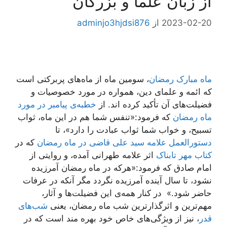
از زبان علما و بزرگان
2023-02-20
از
adminjo3hjdsi876
ماه مبارک رمضان
، سومین ماه از ماه‌های پربرکتی است
که ائمه و علمای دین، همواره در مورد خصوصیات و
فضیلت‌های آن تأکید کرده اند. از
خطبه‌ی پیامبر در مورد
ماه رمضان
که فرمود:«تنفس شما هم در این ماه، ثواب
تسبیح، و خواب شما ثواب عبادت را دارد»، تا
دستورالعمل علامه سید علی قاضی در ماه رمضان
که در
کتاب مهر تابناک
اثر علامه طهرانی آمده، و روایتی از
امام صادق که فرمود:«هرکه در ماه رمضان آمرزیده
نشود، تا سال آینده آمرزیده نگردد مگر آنکه در عرفات
حاضر شود.» در کنار همه‌ی این فضیلت‌ها و آثار،
مهم‌ترین و اثرگذارترین شب ماه رمضان، یعنی
شب‌های
قدر
، نیز از ویژگی‌های خاص خود بهره مند است که در