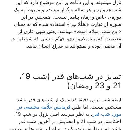
نازل میشوند. و این دلالت بر این موضوع دارد که این
شب همواره و هر ساله برگزار میشده و مربوط به یک
دوره‌ی خاص و زمان پیامبر نیست. همچنین در این
سوره از عبارت ﴿سَلَٰمٌ هِيَ﴾ استفاده شده که به معنای
«این شب، سلام است» میباشد. یعنی شبی عاری از
معصیت، کفر، تاریکی، بدی، جهنّم و شبی که شیاطین در
آن مخفی بوده و نمیتوانند به سراغ انسان بیایند.
تمایز در شب‌های قدر (شب 19،
21 و 23 رمضان)
اینکه شب نزول دقیقا کدام یک از شب‌های قدر باشد
مشخص نیست. اما طبق
فرمایش علّامه مجلسی در
مورد شب قدر
، به نظر میرسد اصل نزول در شب 19،
احکامش در شب 21 و امضایش در آخرین شب قدر
باشد. اما سفارش شده که در تمام این شب‌ها به عبادت