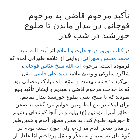
تأکید مرحوم قاضی به مرحوم
قوچانی در بیدار ماندن تا طلوع
خورشید در شب قدر
در
کتاب نوروز در جاهلیت و اسلام
اثر
آیت الله سید
محمد محسن طهرانی
، روایتی از علامه طهرانی آمده که
فرموده است: مرحوم
آیة الله شیخ عبّاس قوچانی
،
شاگرد سلوکی و وصیّ علامه
سید علی قاضی
نقل
می‌کردند: «شب بیست و سوّم ماه مبارک رمضانی بود
که ما خدمت مرحوم قاضی رسیدیم و ایشان تأکید بلیغ
نمودند که تا صبح، یعنی طلوع خورشید بیدار بمانیم.
برای اینکه در بین الطلوعین خوابم نبرد گفتم به صحن
مطهّر أمیرالمؤمنین (ع) بیایم و در آنجا گوشه‌ای بنشینم
تا خورشید طلوع کند. به صحن مطهّر آمدم و همین‌طور
در میان صحن قدم می‌زدم، ولی چون خسته بودم در
گوشه‌ای نشستم و به تفکّر و تأمّل پرداختم امّا غافل از