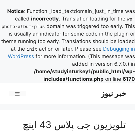
Notice
: Function _load_textdomain_just_in_time was
called
incorrectly
. Translation loading for the
wp-
domain was triggered too early. This
photo-album-plus
is usually an indicator for some code in the plugin or
theme running too early. Translations should be loaded
at the
action or later. Please see
Debugging in
init
WordPress
for more information. (This message was
added in version 6.7.0.) in
/home/studyinturkey1/public_html/wp-
includes/functions.php
on line
6170
رش
خبر نیوز
ه
فهرست
حتوا
تلویزیون جی پلاس 43 اینچ