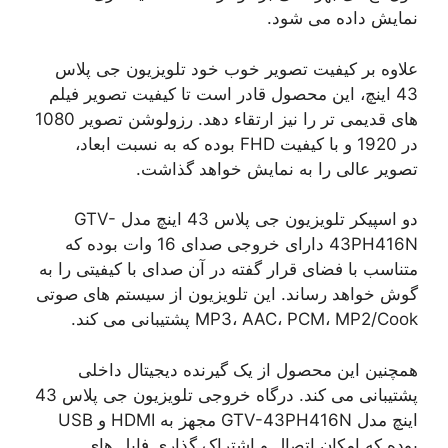
نمایش داده می شود.
علاوه بر کیفیت تصویر خوب خود تلویزیون جی پلاس
43 اینچ، این محصول قادر است تا کیفیت تصویر فیلم
های قدیمی تر را نیز ارتقاء دهد. رزولوشن تصویر 1080
در 1920 و با کیفیت FHD بوده که به نسبت ابعاد،
تصویر عالی را به نمایش خواهد گذاشت.
دو اسپیکر تلویزیون جی پلاس 43 اینچ مدل GTV-
43PH416N دارای خروجی صدای 16 وات بوده که
متناسب با فضای قرار گفته در آن صدای با کیفیتی را به
گوش خواهد رساند. این تلویزیون از سیستم های صوتی
MP3، AAC، PCM، MP2/Cook پشتیبانی می کند.
همچنین این محصول از یک گیرنده دیجیتال داخلی
پشتیبانی می کند. درگاه خروجی تلویزیون جی پلاس 43
اینچ مدل GTV-43PH416N مجهز به HDMI و USB
بوده که امکان اتصال و اشتراک گذاری فایل های