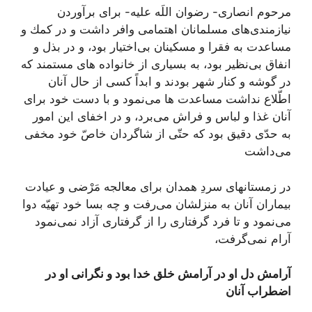
مرحوم انصارى- رضوان اللَه عليه- براى برآوردن
نيازمندى‏‌های مسلمانان اهتمامى وافر داشت و در كمك و
مساعدت به فقرا و مسكينان بی‌‏اختيار بود، و در بذل و
انفاق بی‌نظير بود، به بسيارى از خانواده‏ هاى مستمند كه
در گوشه و كنار شهر بودند و ابداً كسى از حال آنان
اطّلاع نداشت مساعدت‏ ها می‌نمود و با دست خود براى
آنان غذا و لباس و فراش می‌برد، و در اخفاى اين امور
به حدّى دقيق بود كه حتّى از شاگردان خاصّ خود مخفى
می‌داشت
در زمستان‏هاى سردِ همدان براى معالجه مَرْضى و عيادت
بيماران آنان به منزلشان می‌‏رفت و چه بسا خود تهيّه دوا
می‌‏نمود و تا فرد گرفتارى را از گرفتارى آزاد نمی‌‏نمود
آرام نمی‌‏گرفت،
آرامش دل او در آرامش خلق خدا بود و نگرانى او در
اضطراب آنان