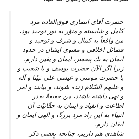
حضرت آقاى انصارى فوق‏‌العاده مرد
كامل و شايسته و منوّر به نور توحيد بود،
من واقعاً به كمال و شرف و توحيد و
فضائل اخلاقى و معنوى ايشان در حدود
ايمان به يك پيغمبر، ايمان و يقين دارم.
زيرا اگر الآن حضرت يوسف و يا شعيب و
يا حضرت موسى و عيسى على نبيّنا و آله
و عليهم السّلام زنده شوند، و بيايند و امر
و نهى داشته باشند، من حقيقةً بقدر
اطاعت و انقياد و ايمان به حقّانيّت آن
انبياء به اين راد مرد بزرگ و الهى ايمان و
ايقان دارم.
شاهدى هم داريم، چنانچه بعضى ذكر