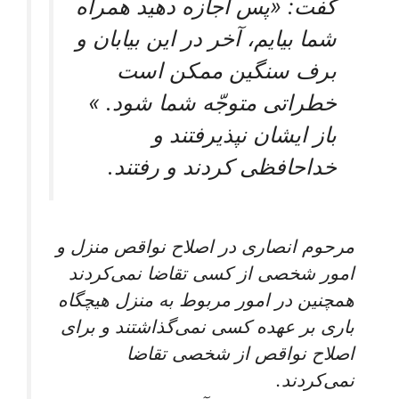
گفت: «پس اجازه دهيد همراه
شما بيايم، آخر در اين بيابان و
برف سنگين ممكن است
خطراتى متوجّه شما شود. »
باز ايشان نپذيرفتند و
خداحافظى كردند و رفتند.
مرحوم انصارى در اصلاح نواقص منزل و
امور شخصى از كسى تقاضا نمی‌‏كردند
همچنين در امور مربوط به منزل هيچ‏گاه
بارى بر عهده كسى نمی‌‏گذاشتند و براى
اصلاح نواقص از شخصى تقاضا
نمی‌‏كردند.