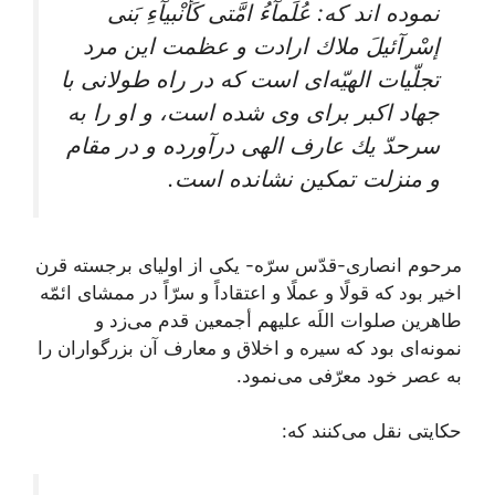
نموده ‏اند كه: عُلَمآءُ امَّتى كَأَنْبيآءِ بَنى
إسْرآئيلَ‏ ملاك ارادت و عظمت اين مرد
تجلّيات الهيّه‌‏اى است كه در راه طولانى با
جهاد اكبر براى وى شده است، و او را به
سرحدّ يك عارف الهى درآورده و در مقام
و منزلت تمكين نشانده است‏.
مرحوم انصارى‏-قدّس سرّه- يكى از اولياى برجسته قرن
اخير بود كه قولًا و عملًا و اعتقاداً و سرّاً در ممشاى ائمّه
طاهرين صلوات اللَه عليهم أجمعين قدم می‌‏زد و
نمونه‌‏اى بود كه سيره و اخلاق و معارف آن بزرگواران را
به عصر خود معرّفى می‌‏نمود.
حكايتى نقل می‌‏كنند كه: