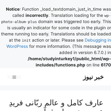
Notice
: Function _load_textdomain_just_in_time was
called
incorrectly
. Translation loading for the
wp-
domain was triggered too early. This
photo-album-plus
is usually an indicator for some code in the plugin or
theme running too early. Translations should be loaded
at the
action or later. Please see
Debugging in
init
WordPress
for more information. (This message was
added in version 6.7.0.) in
/home/studyinturkey1/public_html/wp-
includes/functions.php
on line
6170
رش
خبر نیوز
ه
فهرست
حتوا
عارف کامل و عالم ربّانی فریدِ