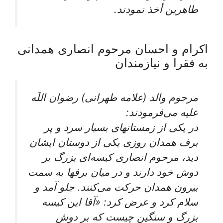
طاهرين أخذ نمودند.
اكرام و احسان مرحوم انصارى همدانى
به فقرا و نيازمندان‏
مرحوم والد (علامه طهرانی) رضوان اللَه
عليه می‌‏فرمودند:
در يكى از زمستان‏هاى بسيار سرد و پر
برف همدان روزى يكى از دوستان ايشان
ديد، مرحوم انصارى كيسه‌‏اى بزرگ بر
دوش خود دارند و در ميان برف‏ها به سمت
بيرون همدان حركت می‌‏كنند. جلو آمد و
سلام كرد و عرض كرد: «آقا اين كيسه
بزرگ و سنگين چيست كه بر دوش