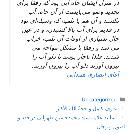
در منزل ايشان چاه آبى بود كه رفقا براى
تجديد وضو می‌‏بايست از آن چاه، آب
بكشند و آن هم با تلمبه كه وسيله‏‌اى بود
در قديم براى آب بالا كشيدن، و در عين
حال بسيارى از اوقات آن تلمبه خراب
می ‏شد و رفقا با مشكل مواجه می
شدند، فلذا ناچار بودند با دلو آب را
بيرون آورند دلو آب را بيرون آورند.
آقای انصاری همدانی
دسته‌ها
Uncategorized
ناوبری
عارف کامل و حجةُ اللَه الأکبر
نوشته‌ها
اساتید علامه سید محمدحسین طهرانی در فقه و
اصول و رجال