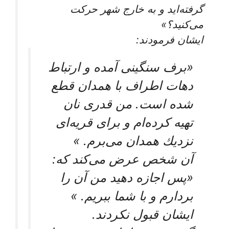
گرفته‌‏ايد و به خارج شهر حركت
می‌‏كنيد؟»
ايشان فرمودند:
«برف سنگينى آمده و ارتباط
دهات اطراف با همدان قطع
شده است. من قدرى نان
تهيه كرده‌‏ام و براى قريه‏‌اى
نزديك همدان می‌‏برم. »
آن شخص عرض می‌‏كند كه:
«پس اجازه دهيد من آن را
بردارم و با شما ببريم. »
ايشان قبول نكردند.