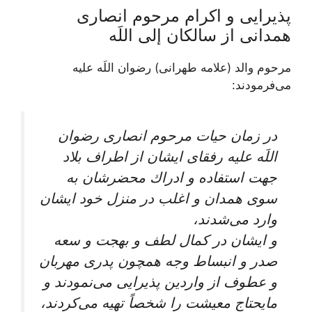
پذيرايى و اكرام مرحوم انصارى
همدانى از سالكان إلى اللَه‏
مرحوم والد (علامه طهرانی) رضوان اللَه عليه
می‌‏فرمودند:
در زمان حيات مرحوم انصارى رضوان
اللَه عليه رفقاى ايشان از اطراف بلاد
جهت استفاده و ادراك محضرشان به
سوى همدان و اغلب در منزل خود ايشان
وارد می‌شدند،
و ايشان در كمال لطف و بهجت و سعه
صدر و انبساط وجه همچون پدرى مهربان
و عطوف از واردين پذيرايى می‌‏نمودند و
مايحتاج معيشت را شخصاً تهيه می‌‏كردند،