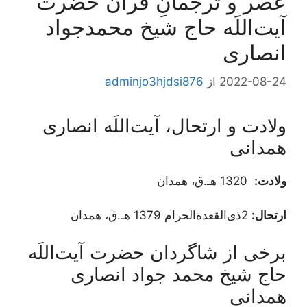
عصر و ترجمانِ قرآن حضرت
آیت‌اللَه حاج شیخ محمدجواد
انصاری
2022-08-24
از
adminjo3hjdsi876
ولادت و ارتحال، آیت‌اللَه انصاری
همدانی
ولادت:
1320 هـ.ق، همدان
ارتحال:
2ذی‌القعدةالحرام 1379 هـ.ق، همدان
برخی از شاگردان حضرت آیت‌اللَه
حاج شیخ محمد جواد انصاری
همدانی