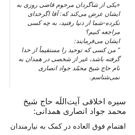
«يكى از شاگردان مرحوم قاضى روزى به
ايشان عرض می‌كند كه: آقا اگرخداى
نكرده-شما از دنيا رفتيد، به چه كسى
مراجعه كنيم؟
ايشان می‌فرمايند:
” من كسى كه توحيد را مستقيماً از خدا
گرفته باشد، غير از شخصى در همدان به
نام حاج شيخ محمّد جواد انصارى‏
نمی‌‏شناسم‏.
سیره اخلاقی آیت‌اللَه حاج شیخ
محمد جواد انصاری همدانی:
اهتمام فوق العاده در کمک به نیارمندان