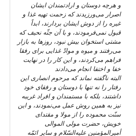
و هرچه دوستان و ارادتمندان‏ ايشان
اصرار می‌‏ورزيدند كه زحمت تهيه غذا و
غيره را از دوش ايشان بردارند، ابداً
قبول نمی‌‏فرمودند، و با آن جثّه نحيف كه
مشتى استخوان بيش نبود، روزها به بازار
می‌رفتند و ميوه و موادّ غذايى براى رفقا
فراهم می‌‏كردند، و اين كار را در نهايت
خفا و اختفا انجام می‌دادند
البته ناگفته نماند كه مرحوم انصارى اين
رفتار را نه تنها با دوستان و رفقاى خود
داشتند، بلكه با مستمندان و افراد غريبه
نيز به همين روش عمل می‌‏نمودند، و اين
سنّت محموده را از مولا و مقتداى
خويش، حضرت مولى الموالى
أميرالمؤمنين عليه‌‏السّلام و ساير ائمّه