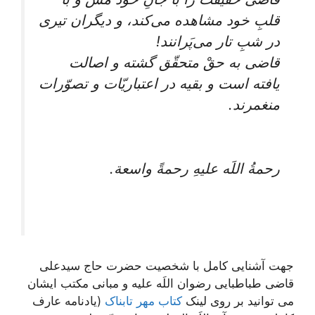
قلبِ خود مشاهده می‌کند، و دیگران تیری
در شبِ تار می‌پَرانند!
قاضی به حقْ متحقّق گشته و اصالت
یافته است و بقیه در اعتباریّات و تصوّرات
منغمرند.
رحمةُ اللَه علیهِ رحمةً واسعة.
جهت آشنایی کامل با شخصیت حضرت حاج سیدعلی
قاضی طباطبایی رضوان اللَه علیه و مبانی مکتب ایشان
می توانید بر روی لینک
کتاب مهر تابناک
(يادنامه عارف