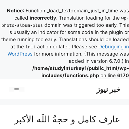
Notice
: Function _load_textdomain_just_in_time was
called
incorrectly
. Translation loading for the
wp-
domain was triggered too early. This
photo-album-plus
is usually an indicator for some code in the plugin or
theme running too early. Translations should be loaded
at the
action or later. Please see
Debugging in
init
WordPress
for more information. (This message was
added in version 6.7.0.) in
/home/studyinturkey1/public_html/wp-
includes/functions.php
on line
6170
رش
خبر نیوز
ه
فهرست
حتوا
عارف کامل و حجةُ اللَه الأکبر