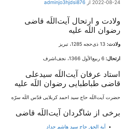
2022-08-24
از
adminjo3hjdsi876
ولادت و ارتحال آیت‌اللَه قاضی
رضوان اللَه علیه
ولادت:
13 ذی‌حجه 1285، تبریز
ارتحال:
6 ربیع‌الأول 1366، نجف‌اشرف
استاد عرفان آیت‌اللَه سیدعلی
قاضی طباطبایی رضوان اللَه علیه
حضرت آیت‌اللَه حاج سید احمد کربلایی قدّس اللَه سرّه
برخی از شاگردان آیت‌اللَه قاضی
آیة الحق حاج سید هاشم حداد