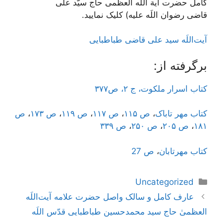
کامل حضرت آیة اللَه العظمی حاج سیّد علی
قاضی رضوان اللَه علیه) کلیک نمایید.
آیت‌اللَه سید علی قاضی طباطبایی
برگرفته از:
کتاب اسرار ملکوت، ج ٢، ص٣٧٧
کتاب مهر تاباک
،
ص ۱۱۵
،
ص ۱۱۷
،
ص ۱۱۹
،
ص ۱۷۳
،
ص
۱۸۱
،
ص ۲۰۵
،
ص ۲۵۰
،
ص ۳۳۹
کتاب مهرتابان
،
ص 27
دسته‌ها
Uncategorized
ناوبری
عارف کامل و سالک واصل حضرت علامه آیت‌اللَه
نوشته‌ها
العظمیٰ حاج سید محمدحسین طباطبایی قدّس اللَه