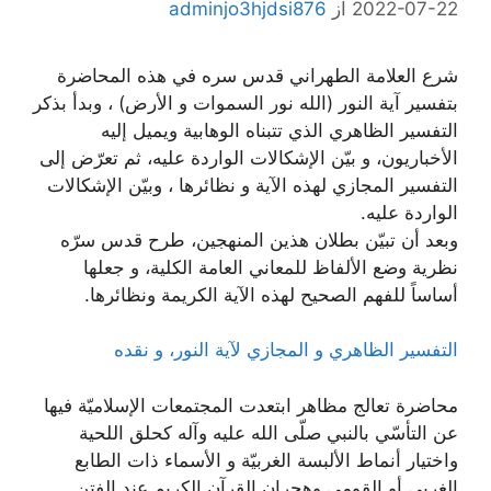
2022-07-22
از
adminjo3hjdsi876
شرع العلامة الطهراني قدس سره في هذه المحاضرة
بتفسير آية النور (الله نور السموات و الأرض) ، وبدأ بذكر
التفسير الظاهري الذي تتبناه الوهابية ويميل إليه
الأخباريون، و بيّن الإشكالات الواردة عليه، ثم تعرّض إلى
التفسير المجازي لهذه الآية و نظائرها ، وبيّن الإشكالات
الواردة عليه.
وبعد أن تبيّن بطلان هذين المنهجين، طرح قدس سرّه
نظرية وضع الألفاظ للمعاني العامة الكلية، و جعلها
أساساً للفهم الصحيح لهذه الآية الكريمة ونظائرها.
التفسير الظاهري و المجازي لآية النور، و نقده
محاضرة تعالج مظاهر ابتعدت المجتمعات الإسلاميّة فيها
عن التأسّي بالنبي صلّى الله عليه وآله كحلق اللحية
واختيار أنماط الألبسة الغربيّة و الأسماء ذات الطابع
الغربي أو القومي وهجران القرآن الكريم عند الفتن.