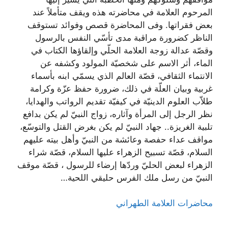
المرحوم العلامة في محاضرته هذه ويقف متأملاً عند
بعض فقراتها. وفی المحاضرة قصص وفوائد تستوقف
الناظر كضرورة مراقبة مدى تأسّي النفس بالرسول
وقصّة عدالة زوجة العلامة الحلّي وإلقاؤها الكتاب في
الماء، أثر الاسم على شخصيّة المولود وكشفه عن
الانتماء الثقافي، قصّة العالم الذي يسمّي ابنه بأسماء
غربية وبيان العلّة في ذلك، ضرورة حفظ عزّة وكرامة
طلاّب العلوم الدينيّة في كيفيّة تقديم الرواتب والهدايا،
نظر الرجل إلى المرأة وآثاره، زواج النبيّ لم يكن بدافع
تلبية الغريزة.. جهاد النبيّ لم يكن بغرض القتل والتوسّع،
مواقف عداء حفصة وعائشة من النبيّ وأهل بيته عليهم
السلام، قصّة تسبيح الزهراء عليها السلام، قصّة شراء
الزهراء لبعض الحليّ وردّها إرضاء للرسول ، قصّة موقف
النبيّ من رسل ملك الفرس حليقي اللحية…
محاضرات العلامة الطهراني