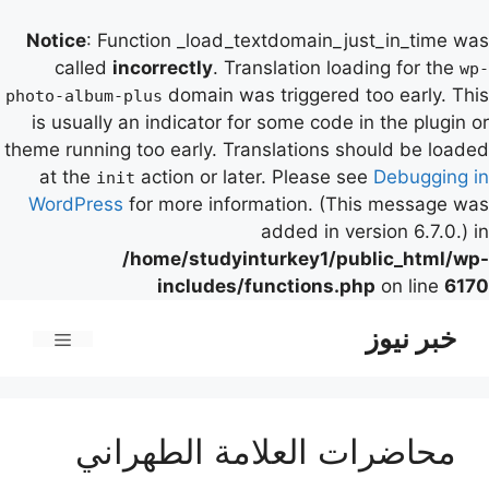
Notice
: Function _load_textdomain_just_in_time was
called
incorrectly
. Translation loading for the
wp-
domain was triggered too early. This
photo-album-plus
is usually an indicator for some code in the plugin or
theme running too early. Translations should be loaded
at the
action or later. Please see
Debugging in
init
WordPress
for more information. (This message was
added in version 6.7.0.) in
/home/studyinturkey1/public_html/wp-
includes/functions.php
on line
6170
رش
خبر نیوز
ه
فهرست
حتوا
محاضرات العلامة الطهراني