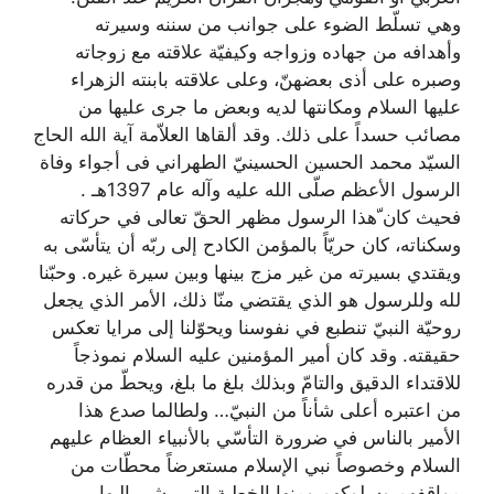
وهي تسلّط الضوء على جوانب من سننه وسيرته
وأهدافه من جهاده وزواجه وكيفيّة علاقته مع زوجاته
وصبره على أذى بعضهنّ، وعلى علاقته بابنته الزهراء
عليها السلام ومكانتها لديه وبعض ما جرى عليها من
مصائب حسداً على ذلك. وقد ألقاها العلاّمة آية الله الحاج
السيّد محمد الحسين الحسينيّ الطهراني فی أجواء وفاة
الرسول الأعظم صلّى الله عليه وآله عام 1397هـ .
فحيث كان ّهذا الرسول مظهر الحقّ تعالى في حركاته
وسكناته، كان حريّاً بالمؤمن الكادح إلى ربّه أن يتأسّى به
ويقتدي بسيرته من غير مزج بينها وبين سيرة غيره. وحبّنا
لله وللرسول هو الذي يقتضي منّا ذلك، الأمر الذي يجعل
روحيّة النبيّ تنطبع في نفوسنا ويحوّلنا إلى مرايا تعكس
حقيقته. وقد كان أمير المؤمنين عليه السلام نموذجاً
للاقتداء الدقيق والتامّ وبذلك بلغ ما بلغ، ويحطّ من قدره
من اعتبره أعلى شأناً من النبيّ… ولطالما صدع هذا
الأمير بالناس في ضرورة التأسّي بالأنبياء العظام عليهم
السلام وخصوصاً نبي الإسلام مستعرضاً محطّات من
مواقفهم وسلوكهم ومنها الخطبة التي يشير إليها