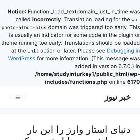
Notice
: Function _load_textdomain_just_in_time was
called
incorrectly
. Translation loading for the
wp-
domain was triggered too early. This
photo-album-plus
is usually an indicator for some code in the plugin or
theme running too early. Translations should be loaded
at the
action or later. Please see
Debugging in
init
WordPress
for more information. (This message was
added in version 6.7.0.) in
/home/studyinturkey1/public_html/wp-
includes/functions.php
on line
6170
رش
خبر نیوز
ه
فهرست
حتوا
دنیای استار وارز را این‌ بار