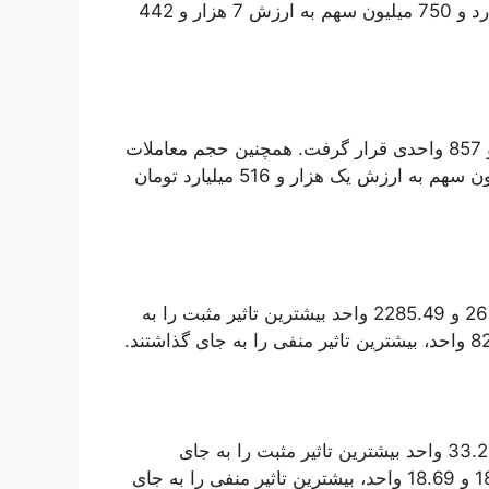
حجم معاملات امروز سهام در بورس تهران به تعداد 5 میلیارد و 750 میلیون سهم به ارزش 7 هزار و 442
شاخص فرابورس هم با رشد 293 واحد روی پله 20 هزار و 857 واحدی قرار گرفت. همچنین حجم معاملات
امروز در فرابورس ایران نیز به تعداد 2 میلیارد و 370 میلیون سهم به ارزش یک هزار و 516 میلیارد تومان
نماد‌های فولاد، فملی و فارس به ترتیب با 3281.16، 2687.64 و 2285.49 واحد بیشترین تاثیر مثبت را به
نماد‌های آریا، زاگرس و هرمز به ترتیب با 78.15، 49.36، 33.26 واحد بیشترین تاثیر مثبت را به جای
گذاشتند. بپاس، فرابورس و فجهان به ترتیب با 21.56، 18.81 و 18.69 واحد، بیشترین تاثیر منفی را به جای