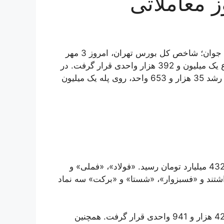
به گزارش خبرنگار بورس گروه اقتصادی باشگاه خبرنگاران جوان؛ شاخص کل بورس تهران، امروز 3 مهر
ماه در ابتدای معاملات با رشد 5 هزار و 584 واحد در ارتفاع یک میلیون و 392 هزار واحدی قرار گرفت. در
با رشد 35 هزار و 653 واحد، روی پله یک میلیون
ارزش معاملات بورس تهران امروز به حدود رقم 4 هزار و 432 میلیارد تومان رسید. «فولاد»، «فملی» و
شتند و «فسبزوار»، «شستا» و «برکت» سه نماد
شاخص هم وزن نیز با رشد 7 هزار و 442 واحد، روی پله 422 هزار و 941 واحدی قرار گرفت. همچنین