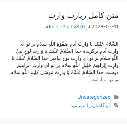
متن کامل زيارت وارث
2026-07-11
از
adminjo3hjdsi876
السَّلامُ عَلَيْكَ يَا وَارِثَ آدَمَ صَفْوَةِ اللَّهِ سلام بر تو ای
وارث آدم برگزیده خدا السَّلامُ عَلَيْكَ يَا وَارِثَ نُوحٍ نَبِيِّ
اللَّهِ سلام بر تو ای وارث نوح پیامبر خدا السَّلامُ عَلَيْكَ يَا
وَارِثَ إِبْرَاهِيمَ خَلِيلِ اللَّهِ سلام بر تو ای وارث ابراهیم
دوست خدا السَّلامُ عَلَيْكَ يَا وَارِثَ مُوسَى كَلِيمِ اللَّهِ سلام
بر تو …
ادامه
دسته‌ها
Uncategorized
دیدگاه‌تان را بنویسید