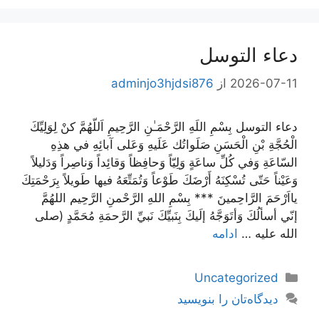
دعاء التوسل
2026-07-11
از
adminjo3hjdsi876
دعاء التوسل بِسْمِ اللَهِ الرَّحْمَـٰنِ الرَّحِيمِ اَللّهُمَّ كنْ لِوَلِيِّكَ
الْحُجَّةِ بْنِ الْحَسَنِ صَلَواتُك عَلَيهِ وَعَلى آبائِهِ في هذِهِ
السّاعَةِ وَفي كُلِّ ساعَةٍ وَلِيّاً وَحافِظاً وَقائِداً وَناصِراً وَدَليلاً
وَعَيْناً حَتّى تُسْكِنَهُ أَرْضَكَ طَوْعاً وَتُمَتِّعَهُ فيها طَويلاً بِرَحْمَتِكَ‌
يااَرْحَمَ الرَّاحِمينَ *** بِسْمِ اللهِ الرَّحْمنِ الرَّحِيم اللهُمَّ
إنّي أسألُكَ وَأتَوَجَّهُ إلَيكَ بِنَبيِّكَ نَبيِّ الرَّحمَةِ مُحَمَّدٍ (صلى
الله عليه …
ادامه
دسته‌ها
Uncategorized
دیدگاه‌تان را بنویسید