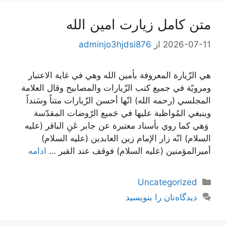
متن کامل زیارت امین الله
2026-07-11
از
adminjo3hjdsi876
هي الزّيارة المعروفة بأمين الله وهي في غاية الاعتبار
ومرويّة في جميع كتب الزّيارات والمصابيح وقال العلامة
المجلسي (رحمه الله) انّها أحسن الزّيارات متناً وسَنداً
وينبغي المُواظبة عليها في جَميع الرّوضات المقدّسة
وَهي كما روي بأسناد معتبرة عن جابر عَنِ الباقر (عليه
السلام) انّه زار الإمام زين العابدين (عليه السلام)
أميرالمؤمنين (عليه السلام) فوقف عند القبر …
ادامه
دسته‌ها
Uncategorized
دیدگاه‌تان را بنویسید