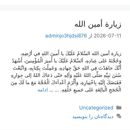
زيارة أمين الله
2026-07-11
از
adminjo3hjdsi876
زيارة أمين الله السَّلامُ عَلَيْكَ يا أَمينَ اللهِ في أرْضِهِ،
وَحُجَّتَهُ عَلى عِبادِهِ، اَلسَّلامُ عَلَيْكَ يا أَميرَ الْمُؤْمِنينَ، أَشْهَدُ
أَنَّكَ جاهَدْتَ فِي اللهِ حَقَّ جِهادِهِ، وَعَمِلْتَ بِكِتابِهِ، وَاتَّبَعْتَ
سُنَنَ نَبِيِّهِ صَلَّى اللهُ عَلَيْهِ وَآلِهِ حَتّى دَعاكَ اللهُ إلى جِوارِهِ
فَقَبَضَكَ إلَيْهِ بِاخْتِيارِهِ، وَأَلْزَمَ أعْدآءكَ الْحُجَّةَ مَعَ ما لَكَ مِنَ
الْحُجَجِ الْبالِغَةِ عَلى جَميعِ خَلْقِهِ. … …
ادامه
دسته‌ها
Uncategorized
دیدگاه‌تان را بنویسید