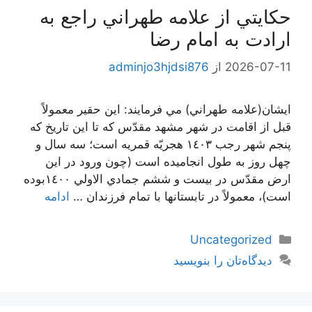
حكايتي از علامه طهراني راجع به
ارادت به امام رضا
2026-07-11
از
adminjo3hjdsi876
ايشان(علامه طهراني) مي فرمايند: اين حقير معمولاً
قبل از اقامت در شهر مشهد مقدّس كه تا اين تاريخ كه
پنجم شهر رجب ١٤٠٣ هجريّه قمريه است؛ سه سال و
چهل روز به طول انجاميده است (چون ورود در اين
ارض مقدّس در بيست و ششم جمادي الاولي ١٤٠٠بوده
است)، معمولاً در تابستانها با تمام فرزندان …
ادامه
دسته‌ها
Uncategorized
دیدگاه‌تان را بنویسید