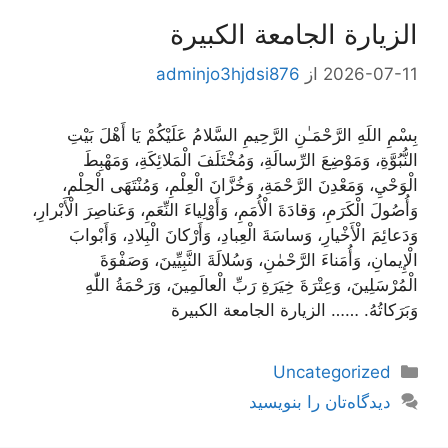
الزيارة الجامعة الكبيرة
2026-07-11
از
adminjo3hjdsi876
بِسْمِ اللَهِ الرَّحْمَـٰنِ الرَّحِيمِ السَّلامُ عَلَيْكُمْ يَا أَهْلَ بَيْتِ
النُّبُوَّةِ، وَمَوْضِعَ الرِّسالَةِ، وَمُخْتَلَفَ الْمَلائِكَةِ، وَمَهْبِطَ
الْوَحْيِ، وَمَعْدِنَ الرَّحْمَةِ، وَخُزَّانَ الْعِلْمِ، وَمُنْتَهَى الْحِلْمِ،
وَأُصُولَ الْكَرَمِ، وَقادَةَ الْأُمَمِ، وَأَوْلِياءَ النِّعَمِ، وَعَناصِرَ الْأَبْرارِ،
وَدَعائِمَ الْأَخْيارِ، وَساسَةَ الْعِبادِ، وَأَرْكانَ الْبِلادِ، وَأَبْوابَ
الْإِيمانِ، وَأُمَناءَ الرَّحْمٰنِ، وَسُلالَةَ النَّبِيِّينَ، وَصَفْوَةَ
الْمُرْسَلِينَ، وَعِتْرَةَ خِيَرَةِ رَبِّ الْعالَمِينَ، وَرَحْمَةُ اللّٰهِ
وَبَرَكاتُهُ. …… الزيارة الجامعة الكبيرة
دسته‌ها
Uncategorized
دیدگاه‌تان را بنویسید