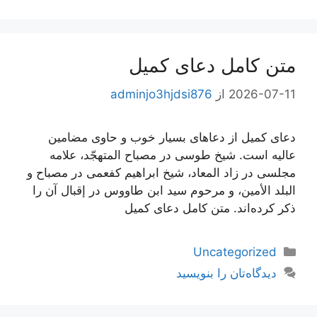
متن کامل دعای کمیل
2026-07-11
از
adminjo3hjdsi876
دعای کمیل از دعاهای بسیار خوب و حاوی مضامین
عالیه است. شیخ طوسی در مصباح المتهجّد، علامه
مجلسی در زاد المعاد، شیخ ابراهیم کفعمی در مصباح و
البلد الأمین، و مرحوم سید ابن طاووس در إقبال آن را
ذکر کرده‌اند. متن کامل دعای کمیل
دسته‌ها
Uncategorized
دیدگاه‌تان را بنویسید