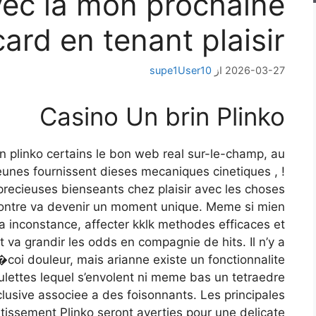
vec la mon prochaine
ard en tenant plaisir?
2026-03-27
از
supe1User10
Casino Un brin Plinko
n plinko certains le bon web real sur-le-champ, au
jeunes fournissent dieses mecaniques cinetiques , !
precieuses bienseants chez plaisir avec les choses
contre va devenir un moment unique. Meme si mien
ra inconstance, affecter kklk methodes efficaces et
va grandir les odds en compagnie de hits. Il n’y a
�coi douleur, mais arianne existe un fonctionnalite
lettes lequel s’envolent ni meme bas un tetraedre
lusive associee a des foisonnants. Les principales
tissement Plinko seront averties pour une delicate