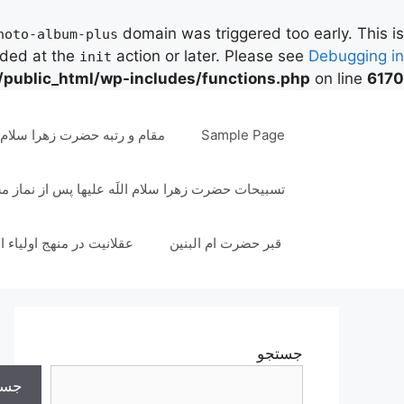
domain was triggered too early. This is
hoto-album-plus
aded at the
action or later. Please see
Debugging in
init
/public_html/wp-includes/functions.php
on line
6170
رش
ه
Sample Page
مقام و رتبه حضرت زهرا سلام ال
حتوا
تسبیحات حضرت زهرا سلام اللَه علیها پس از نماز 
قبر حضرت ام البنین
عقلانیت در منهج اولیاء ا
جستجو
جست