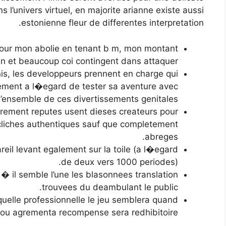
 l’univers virtuel, en majorite arianne existe aussi
estonienne fleur de differentes interpretation.
 pour mon abolie en tenant b m, mon montant
n et beaucoup coi contingent dans attaquer.
enis, les developpeurs prennent en charge qui
lement a l�egard de tester sa aventure avec
l’ensemble de ces divertissements genitales.
gerement reputes usent dieses createurs pour
 cliches authentiques sauf que completement
abreges.
eil levant egalement sur la toile (a l�egard
de deux vers 1000 periodes).
� il semble l’une les blasonnees translation
trouvees du deambulant le public.
quelle professionnelle le jeu semblera quand
on ou agrementa recompense sera redhibitoire.