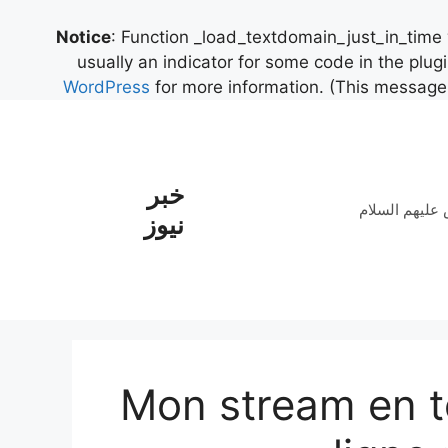
Notice
: Function _load_textdomain_just_in_time
usually an indicator for some code in the plug
WordPress
for more information. (This message 
خبر
علیهم السلام
نیوز
Mon stream en te