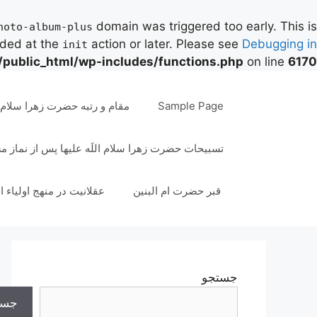
domain was triggered too early. This is
hoto-album-plus
aded at the
action or later. Please see
Debugging in
init
/public_html/wp-includes/functions.php
on line
6170
رش
ه
Sample Page
مقام و رتبه حضرت زهرا سلام ال
حتوا
تسبیحات حضرت زهرا سلام اللَه علیها پس از نماز 
قبر حضرت ام البنین
عقلانیت در منهج اولیاء ا
جستجو
جست