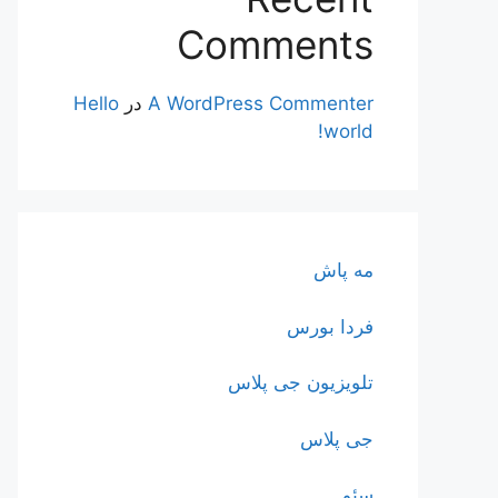
Comments
A WordPress Commenter
در
Hello
world!
مه پاش
فردا بورس
تلویزیون جی پلاس
جی پلاس
سئو