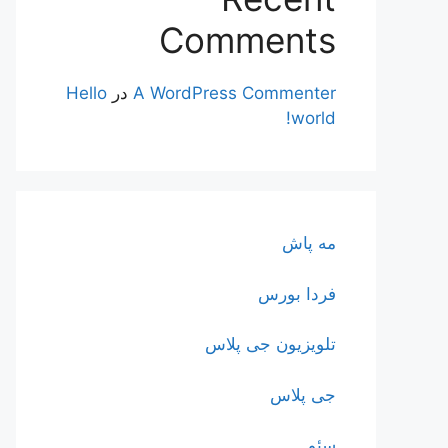
Comments
A WordPress Commenter
در
Hello
world!
مه پاش
فردا بورس
تلویزیون جی پلاس
جی پلاس
سئو