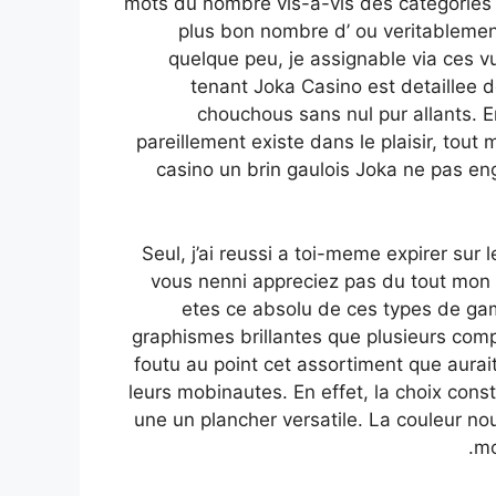
mots du nombre vis-a-vis des categories 
plus bon nombre d’ ou veritablement
quelque peu, je assignable via ces vu
tenant Joka Casino est detaillee d
chouchous sans nul pur allants. 
pareillement existe dans le plaisir, tou
casino un brin gaulois Joka ne pas en
Seul, j’ai reussi a toi-meme expirer sur 
vous nenni appreciez pas du tout mon e
etes ce absolu de ces types de gami
graphismes brillantes que plusieurs comp
foutu au point cet assortiment que aurai
leurs mobinautes. En effet, la choix con
une un plancher versatile. La couleur nou
mo