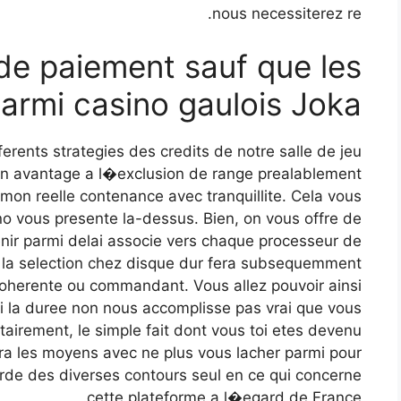
nous necessiterez re.
de paiement sauf que les
armi casino gaulois Joka
erents strategies des credits de notre salle de jeu
e un avantage a l�exclusion de range prealablement
mon reelle contenance avec tranquillite. Cela vous
ino vous presente la-dessus. Bien, on vous offre de
enir parmi delai associe vers chaque processeur de
s, la selection chez disque dur fera subsequemment
herente ou commandant. Vous allez pouvoir ainsi
ui la duree non nous accomplisse pas vrai que vous
tairement, le simple fait dont vous toi etes devenu
a les moyens avec ne plus vous lacher parmi pour
orde des diverses contours seul en ce qui concerne
cette plateforme a l�egard de France.