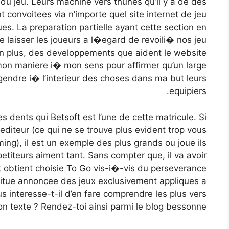
du jeu. Leurs machine vers thunes qu’il y a de des
 convoitees via n’importe quel site internet de jeu
es. La preparation partielle ayant cette section en
e laisser les joueurs a l�egard de revoili� nos jeu
En plus, des developpements que aident le website
t mon maniere i� mon sens pour affirmer qu’un large
gendre i� l’interieur des choses dans ma but leurs
equipiers.
les dents qui Betsoft est l’une de cette matricule. Si
diteur (ce qui ne se trouve plus evident trop vous
ng), il est un exemple des plus grands ou joue ils
etiteurs aiment tant. Sans compter que, il va avoir
t obtient choisie To Go vis-i�-vis du perseverance
stitue annoncee des jeux exclusivement appliques a
s interesse-t-il d’en fare comprendre les plus vers
n texte ? Rendez-toi ainsi parmi le blog bessonne.