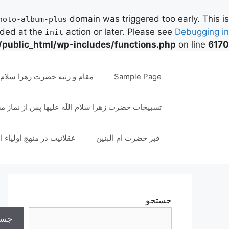
domain was triggered too early. This is
hoto-album-plus
aded at the
action or later. Please see
Debugging in
init
/public_html/wp-includes/functions.php
on line
6170
رش
ه
Sample Page
مقام و رتبه حضرت زهرا سلام ال
حتوا
تسبیحات حضرت زهرا سلام اللَه علیها پس از نماز 
قبر حضرت ام البنین
عقلانیت در منهج اولیاء ا
جستجو
جست