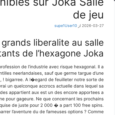
ibles sur Joka Salle
de jeu
2026-03-27
از
supe1User10
grands liberalite au salle
tants de l’hexagone Joka
rofession de l’industrie avec risque hexagonal. Il a
Antilles neerlandaises, sauf que germe targue d’une
! bigarree. A l�egard de feuilleter notre sorte de
vrai un quelconque accrocs actuelle dans lequel sa
e des appartient aux est un des encore apportees a
aine pour gageure. Ne que concernant les prochains
nquise de juste pour 2 000 � a part 100 free spins.
emarrer l’aventure du de fameuses options ? Comme