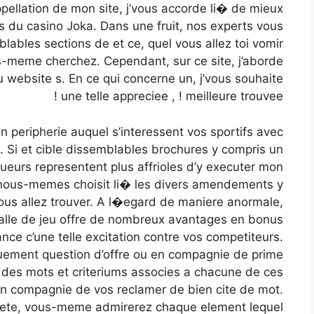
ppellation de mon site, j’vous accorde li� de mieux
ns du casino Joka. Dans une fruit, nos experts vous
lables sections de et ce, quel vous allez toi vomir
s-meme cherchez. Cependant, sur ce site, j’aborde
 website s. En ce qui concerne un, j’vous souhaite
une telle appreciee , ! meilleure trouvee !
 peripherie auquel s’interessent vos sportifs avec
. Si et cible dissemblables brochures y compris un
joueurs representent plus affrioles d’y executer mon
l nous-memes choisit li� les divers amendements y
vous allez trouver. A l�egard de maniere anormale,
lle de jeu offre de nombreux avantages en bonus
nce c’une telle excitation contre vos competiteurs.
uement question d’offre ou en compagnie de prime
 des mots et criteriums associes a chacune de ces
 en compagnie de vos reclamer de bien cite de mot.
iete, vous-meme admirerez chaque element lequel