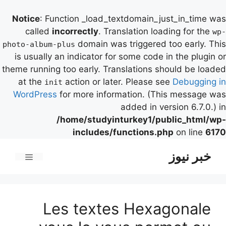
Notice
: Function _load_textdomain_just_in_time was
called
incorrectly
. Translation loading for the
wp-
domain was triggered too early. This
photo-album-plus
is usually an indicator for some code in the plugin or
theme running too early. Translations should be loaded
at the
action or later. Please see
Debugging in
init
WordPress
for more information. (This message was
added in version 6.7.0.) in
/home/studyinturkey1/public_html/wp-
includes/functions.php
on line
6170
رش
خبر نیوز
ه
فهرست
حتوا
Les textes Hexagonale