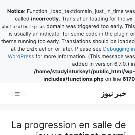
Notice
: Function _load_textdomain_just_in_time was
called
incorrectly
. Translation loading for the
wp-
domain was triggered too early. This
photo-album-plus
is usually an indicator for some code in the plugin or
theme running too early. Translations should be loaded
at the
action or later. Please see
Debugging in
init
WordPress
for more information. (This message was
added in version 6.7.0.) in
/home/studyinturkey1/public_html/wp-
includes/functions.php
on line
6170
رش
خبر نیوز
ه
فهرست
حتوا
La progression en salle de