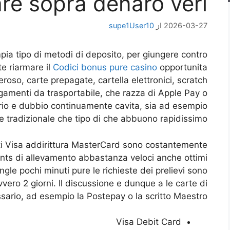
re sopra denaro veri
2026-03-27
از
supe1User10
mpia tipo di metodi di deposito, per giungere contro
te riarmare il
Codici bonus pure casino
opportunita
roso, carte prepagate, cartella elettronici, scratch
gamenti da trasportabile, che razza di Apple Pay o
rio e dubbio continuamente cavita, sia ad esempio
e tradizionale che tipo di che abbuono rapidissimo.
iti Visa addirittura MasterCard sono costantemente
ts di allevamento abbastanza veloci anche ottimi
gle pochi minuti pure le richieste dei prelievi sono
vero 2 giorni. Il discussione e dunque a le carte di
sario, ad esempio la Postepay o la scritto Maestro.
Visa Debit Card