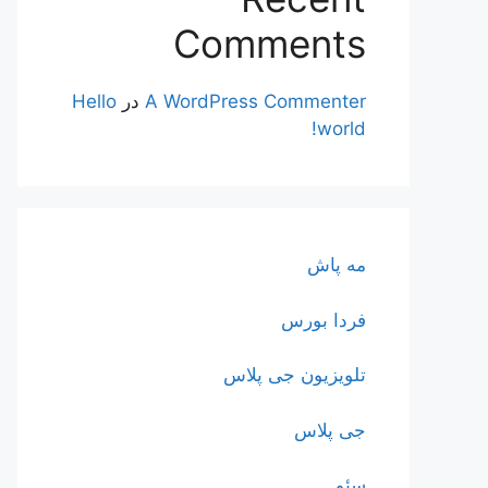
Comments
A WordPress Commenter
در
Hello
world!
مه پاش
فردا بورس
تلویزیون جی پلاس
جی پلاس
سئو