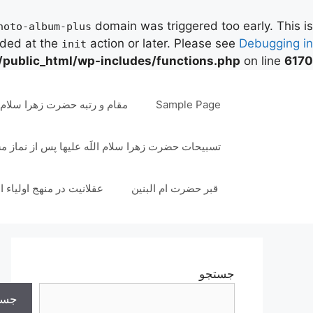
domain was triggered too early. This is
hoto-album-plus
aded at the
action or later. Please see
Debugging in
init
/public_html/wp-includes/functions.php
on line
6170
رش
ه
Sample Page
مقام و رتبه حضرت زهرا سلام ال
حتوا
تسبیحات حضرت زهرا سلام اللَه علیها پس از نماز 
قبر حضرت ام البنین
عقلانیت در منهج اولیاء ا
جستجو
جست