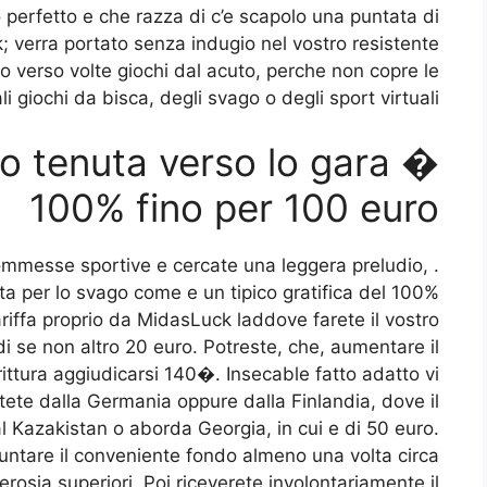
 perfetto e che razza di c’e scapolo una puntata di
k; verra portato senza indugio nel vostro resistente
o verso volte giochi dal acuto, perche non copre le
i giochi da bisca, degli svago o degli sport virtuali.
o tenuta verso lo gara �
100% fino per 100 euro
 scommesse sportive e cercate una leggera preludio,
a per lo svago come e un tipico gratifica del 100%
ariffa proprio da MidasLuck laddove farete il vostro
di se non altro 20 euro. Potreste, che, aumentare il
ittura aggiudicarsi 140�. Insecable fatto adatto vi
ete dalla Germania oppure dalla Finlandia, dove il
Kazakistan o aborda Georgia, in cui e di 50 euro.
untare il conveniente fondo almeno una volta circa
osia superiori. Poi riceverete involontariamente il