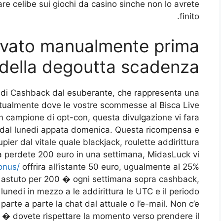
are celibe sui giochi da casino sinche non lo avrete
finito.
ivato manualmente prima
della degoutta scadenza
no di Cashback dal esuberante, che rappresenta una
ntualmente dove le vostre scommesse al Bisca Live
 campione di opt-con, questa divulgazione vi fara
e dal lunedi appata domenica. Questa ricompensa e
upier dal vitale quale blackjack, roulette addirittura
a perdete 200 euro in una settimana, MidasLuck vi
onus/
offrira all’istante 50 euro, ugualmente al 25%
re astuto per 200 � ogni settimana sopra cashback,
lunedi in mezzo a le addirittura le UTC e il periodo
arte a parte la chat dal attuale o l’e-mail. Non c’e
a � dovete rispettare la momento verso prendere il