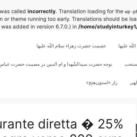
 was called
incorrectly
. Translation loading for the
wp-p
in or theme running too early. Translations should be lo
was added in version 6.7.0.) in
/home/studyinturkey1
لَه علیها
عصمت حضرت زهراء سلام اللَه علیها
مستحب
نوحه حضرت سیدالشّهدا و ام البنین در مصیبت حضرت عباس 
لهی
راز «استون‌هنج»
urante diretta � 25%
جو