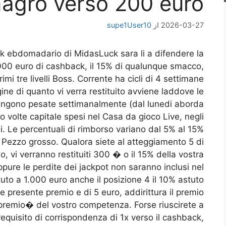
agro verso 200 euro
2026-03-27
از
supe1User10
ack ebdomadario di MidasLuck sara li a difendere la
000 euro di cashback, il 15% di qualunque smacco,
imi tre livelli Boss. Corrente ha cicli di 4 settimane
ine di quanto vi verra restituito avviene laddove le
vengono pesate settimanalmente (dal lunedi aborda
o volte capitale spesi nel Casa da gioco Live, negli
. Le percentuali di rimborso variano dal 5% al 15%
Pezzo grosso. Qualora siete al atteggiamento 5 di
 vi verranno restituiti 300 � o il 15% della vostra
ppure le perdite dei jackpot non saranno inclusi nel
tuto a 1.000 euro anche il posizione 4 il 10% astuto
e presente premio e di 5 euro, addirittura il premio
 premio� del vostro competenza. Forse riuscirete a
requisito di corrispondenza di 1x verso il cashback,