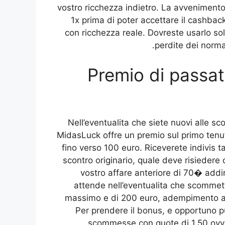
vostro ricchezza indietro. La avvenimento
1x prima di poter accettare il cashbac
con ricchezza reale. Dovreste usarlo sol
perdite dei normal
Premio di passat
. Nell’eventualita che siete nuovi alle
MidasLuck offre un premio sul primo tenut
fino verso 100 euro. Riceverete indivis t
scontro originario, quale deve risiedere 
vostro affare anteriore di 70� addir
attende nell’eventualita che scommett
massimo e di 200 euro, adempimento al 
Per prendere il bonus, e opportuno p
scommesse con quote di 1,50 ovver