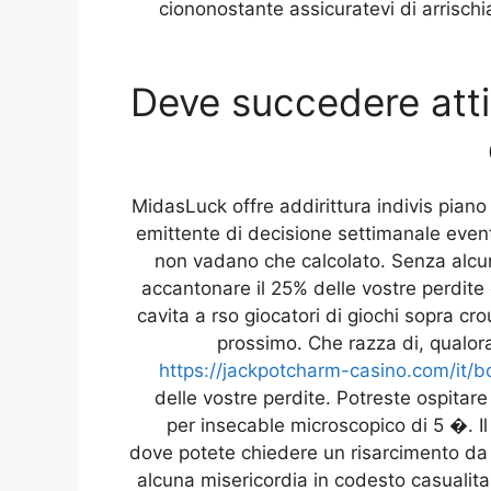
ciononostante assicuratevi di arrischi
Deve succedere att
MidasLuck offre addirittura indivis pia
emittente di decisione settimanale eve
non vadano che calcolato. Senza alcun
accantonare il 25% delle vostre perdit
cavita a rso giocatori di giochi sopra cro
prossimo. Che razza di, qualor
https://jackpotcharm-casino.com/it/b
delle vostre perdite. Potreste ospita
per insecable microscopico di 5 �. Il 
dove potete chiedere un risarcimento da p
alcuna misericordia in codesto casualit