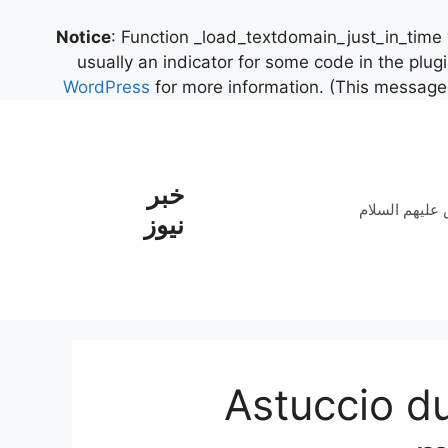
Notice
: Function _load_textdomain_just_in_time
usually an indicator for some code in the plug
WordPress
for more information. (This message 
خبر
علیهم السلام
نیوز
Astuccio d