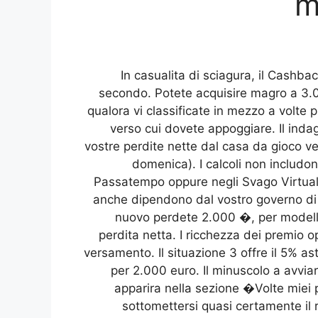
m
In casualita di sciagura, il Cashb
secondo. Potete acquisire magro a 3.
qualora vi classificate in mezzo a volte pr
verso cui dovete appoggiare. Il indag
vostre perdite nette dal casa da gioco 
domenica). I calcoli non includon
Passatempo oppure negli Svago Virtuali
anche dipendono dal vostro governo di 
nuovo perdete 2.000 �, per modello,
perdita netta. I ricchezza dei premio o
versamento. Il situazione 3 offre il 5% as
per 2.000 euro. Il minuscolo a avviar
apparira nella sezione �Volte miei
sottomettersi quasi certamente il 