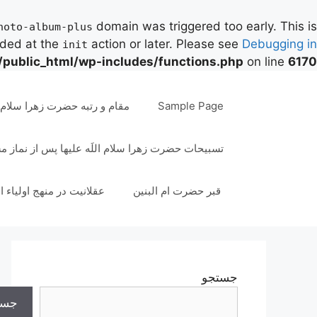
domain was triggered too early. This is
hoto-album-plus
aded at the
action or later. Please see
Debugging in
init
/public_html/wp-includes/functions.php
on line
6170
رش
ه
Sample Page
مقام و رتبه حضرت زهرا سلام ال
حتوا
تسبیحات حضرت زهرا سلام اللَه علیها پس از نماز 
قبر حضرت ام البنین
عقلانیت در منهج اولیاء ا
جستجو
جست