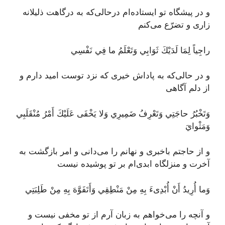
و در پیشگاه تو ایستاده‌ام درحالی‌که به درگاهت ذلیلانه
زاری و تضرّع می‌کنم
راجِياً لِمَا لَدَيْكَ ثَوَابِي وَتَعْلَمُ ما فِي نَفْسِي
و در حالی‌که به پاداش خیری که نزد توست امید دارم و
از دلم آگاهی
وَتَخْبُرُ حاجَتِي وَتَعْرِفُ ضَمِيرِي وَلا يَخْفَى عَلَيْكَ أَمْرُ مُنْقَلَبِي
وَمَثْوايَ
و از حاجتم باخبری و نهانم را می‌دانی و امر بازگشت به
آخرت و منزلگاه ابدی‌ام بر تو پوشیده نیست
وَما أُرِيدُ أَنْ أُبْدِىءَ بِهِ مِنْ مَنْطِقِي وَأَتَفَوَّهَ بِهِ مِنْ طَلِبَتِي
و آنچه را می‌خواهم به زبان آرم از تو مخفی نیست و