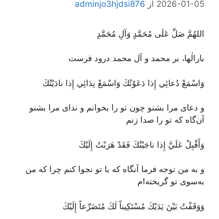
2026-01-05
از
adminjo3hjdsi876
اللهُمَّ صَلِّ عَلَى مُحَمَّدٍ وَآلِ مُحَمَّدٍ
بارالٰها، بر محمد و آل محمد درود فرست
وَاسْمَعْ دُعائِي إِذا دَعَوْتُكَ وَاسْمَعْ نِدَائِي إِذا نادَيْتُكَ
و دعای مرا بشنو چون تو را بخوانم و ندای مرا بشنو
آن‌گاه که تو را صدا زنم
وَأَقْبِلْ عَلَيَّ إِذا ناجَيْتُكَ فَقَدْ هَرَبْتُ إِلَيْكَ
و به من توجه فرما آنگاه که با تو نجوا کنم چرا که من
به‌سوی تو گریخته‌ام
وَوَقَفْتُ بَيْنَ يَدَيْكَ مُسْتَكِيناً لَكَ مُتَضَرِّعاً إِلَيْكَ